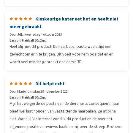
Kieskeurige kater eet het en heeft niet
meer gebraakt
Door
JdL
,
woensdag 4 oktober 2023
Easypill Hairball 20x2 gr.
Heel blij met dit product. De haarballenpasta was altijd een
gevecht om erin te krijgen. Dit voelt voor hem positief en er
wordt veel minder gebraakt dan eerst 👍🏻
Dit helpt echt
Door
Marjo
,
dinsdag 29 november 2022
Easypill Hairball 20x2 gr.
Mijn kat weigerde de pasta van de dierenarts consequent maar
bleef wel last houden van vastzittende haarballen. Ze at bijna
niet. Wat nu? Via internet vond ik dit product en de over het
algemeen positieve reviews haalden mij over de streep. Proberen