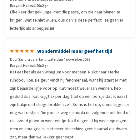
Easypill Hairball 20x2 gr.
Elke keer dat geklungel met die pasta, om die naar binnen te
krijgen, wat ze niet willen, dus dan is deze perfect.. ze gaan er
letterlijk als snoepjes in!
Wondermiddel maar geef het tijd
Door
Sandra van Harry
,
zaterdag 4 november 2023
Easypill Hairball 20x2 gr.
Kat eet het als een winegum voor mensen. Ruikt naar sterke
rundbouillon. De geur vindt hij fenomenaal, want hij staat er met
zijn bejaarde lijfje voor op. Kat moest wel eraan wennen, heb
geduld dus. Kat krijgt 2x per dag 1 pil op een bordje dat ik naast
zijn bakje met droge brokken zet. Soms is het op, soms liggen er
nog wat restjes. Die gooi ik weg en hopla de volgende ochtend of
die avond gewoon weer eentje. Na 6 dagen at hij weer zijn eigen
eten en spuugde hij niet meer. Misschien geen haarbal die dwars
zat, maar dan wel lekker gesnoept.