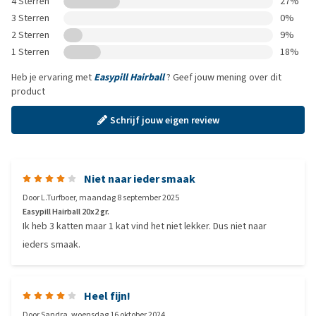
4 Sterren
27%
3 Sterren
0%
2 Sterren
9%
1 Sterren
18%
Heb je ervaring met
Easypill Hairball
? Geef jouw mening over dit
product
Schrijf jouw eigen review
Niet naar ieder smaak
Door
L.Turfboer
,
maandag 8 september 2025
Easypill Hairball 20x2 gr.
Ik heb 3 katten maar 1 kat vind het niet lekker. Dus niet naar
ieders smaak.
Heel fijn!
Door
Sandra
,
woensdag 16 oktober 2024