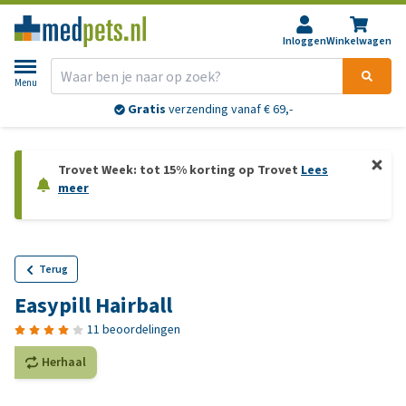
Inloggen
Winkelwagen
Menu
Gratis
verzending vanaf € 69,-
Trovet Week: tot 15% korting op Trovet
Lees
meer
Terug
Easypill Hairball
11 beoordelingen
Herhaal