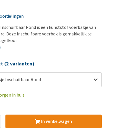
erproblemen
nd te zwaar wordt?
derdom en dementie
lp! Mijn hond plast in
eoordelingen
is. Wat nu?
ergewicht en conditie
kijk alles
Inschuifbaar Rond is een kunststof voerbakje van
ieren, pezen en botten
rd. Deze inschuifbare voerbak is gemakkelijk te
uchtbaarheid
vogelkooi.
e
kijk alles
ct (2 varianten)
je Inschuifbaar Rond
orgen in huis
In winkelwagen