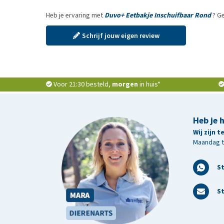
Heb je ervaring met
Duvo+ Eetbakje Inschuifbaar Rond
? Ge
Schrijf jouw eigen review
Voor 21:30 besteld,
morgen
in huis*
Heb je 
Wij zijn 
Maandag t/
S
St