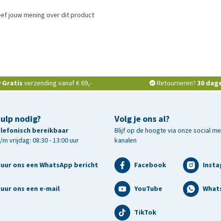
ef jouw mening over dit product
Gratis
verzending vanaf € 69,-
Retourneren?
30 dag
hulp nodig?
Volg je ons al?
telefonisch bereikbaar
Blijf op de hoogte via onze social m
m vrijdag: 08:30 - 13:00 uur
kanalen
tuur ons een WhatsApp bericht
Facebook
Inst
uur ons een e-mail
YouTube
What
TikTok