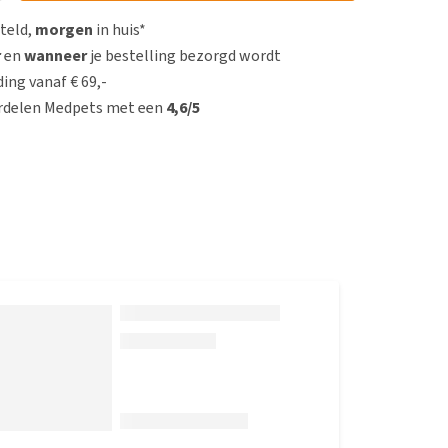
steld,
morgen
in huis*
r
en
wanneer
je bestelling bezorgd wordt
ing vanaf € 69,-
rdelen Medpets met een
4,6/5