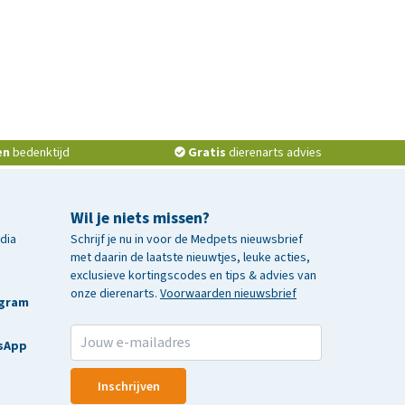
en
bedenktijd
Gratis
dierenarts advies
Wil je niets missen?
edia
Schrijf je nu in voor de Medpets nieuwsbrief
met daarin de laatste nieuwtjes, leuke acties,
exclusieve kortingscodes en tips & advies van
onze dierenarts.
Voorwaarden nieuwsbrief
agram
sApp
Inschrijven