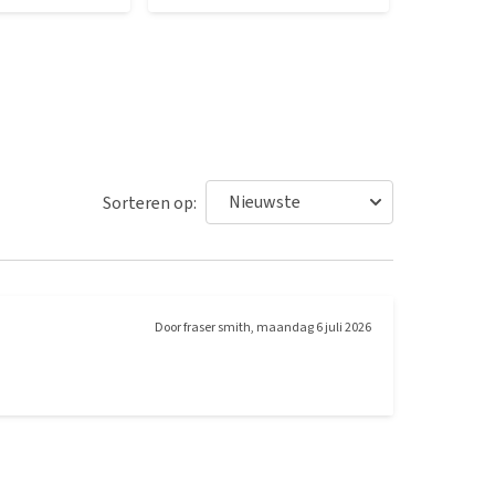
Sorteren op:
Door
fraser smith
,
maandag 6 juli 2026