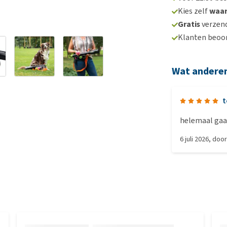
Kies zelf
waa
Gratis
verzend
Klanten beoo
Wat andere
t
helemaal gaa
6 juli 2026
, doo