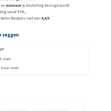
r
en
wanneer
je bestelling bezorgd wordt
ing vanaf € 69,-
rdelen Medpets met een
4,6/5
n zeggen
of
f, man
r
fraser smith