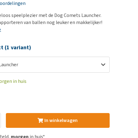
erproblemen
nd te zwaar wordt?
eoordelingen
derdom en dementie
lp! Mijn hond plast in
eloos speelplezier met de Dog Comets Launcher.
is. Wat nu?
ergewicht en conditie
pporteren van ballen nog leuker en makkelijker!
kijk alles
e
ieren, pezen en botten
uchtbaarheid
ct (1 variant)
kijk alles
Launcher
orgen in huis
In winkelwagen
steld,
morgen
in huis*