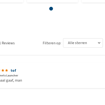
1
Reviews
Filteren op:
tof
mets Launcher
aal gaaf, man