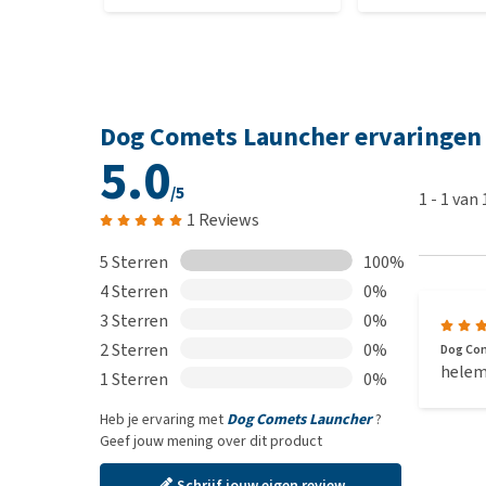
Dog Comets Launcher ervaringen
5.0
/5
1
-
1
van
1 Reviews
5 Sterren
100%
4 Sterren
0%
3 Sterren
0%
2 Sterren
0%
Dog Co
helem
1 Sterren
0%
Heb je ervaring met
Dog Comets Launcher
?
Geef jouw mening over dit product
Schrijf jouw eigen review