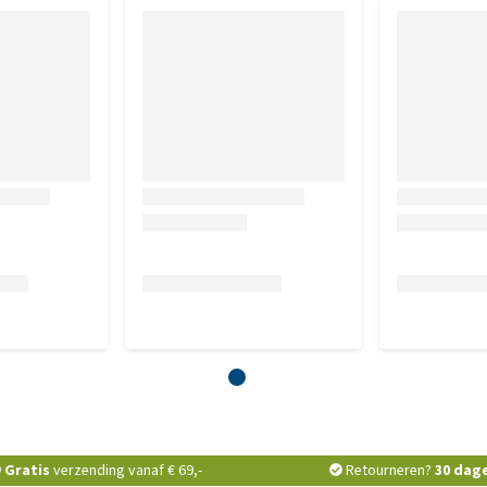
Gratis
verzending vanaf € 69,-
Retourneren?
30 dag