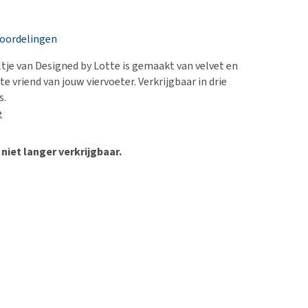
erproblemen
nd te zwaar wordt?
derdom en dementie
lp! Mijn hond plast in
eoordelingen
is. Wat nu?
ergewicht en conditie
kijk alles
ltje van Designed by Lotte is gemaakt van velvet en
ieren, pezen en botten
te vriend van jouw viervoeter. Verkrijgbaar in drie
uchtbaarheid
s.
e
kijk alles
 niet langer verkrijgbaar.