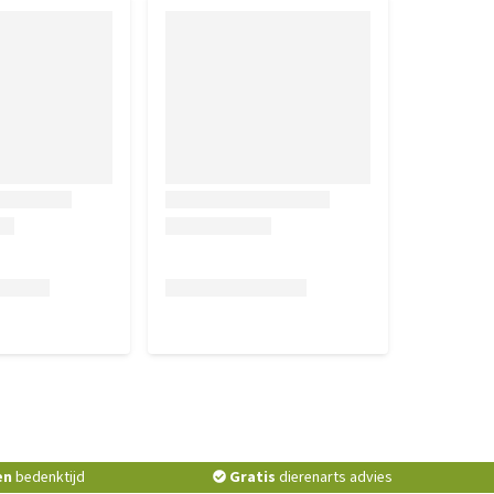
en
bedenktijd
Gratis
dierenarts advies