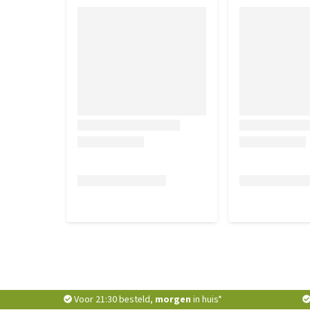
Voor 21:30 besteld,
morgen
in huis*