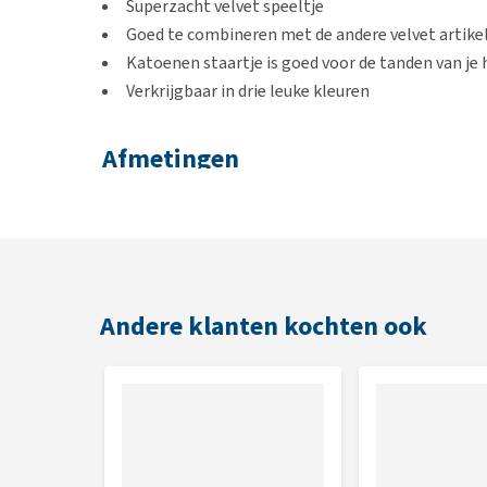
Superzacht velvet speeltje
Goed te combineren met de andere velvet artike
Katoenen staartje is goed voor de tanden van je
Verkrijgbaar in drie leuke kleuren
Afmetingen
19 x 24 x 7 cm
Kleur
Roze, groen of grijs
Andere klanten kochten ook