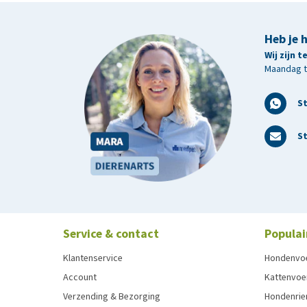
Heb je 
Wij zijn 
Maandag t/
S
St
Service & contact
Populai
Klantenservice
Hondenvo
Account
Kattenvoe
Verzending & Bezorging
Hondenrie