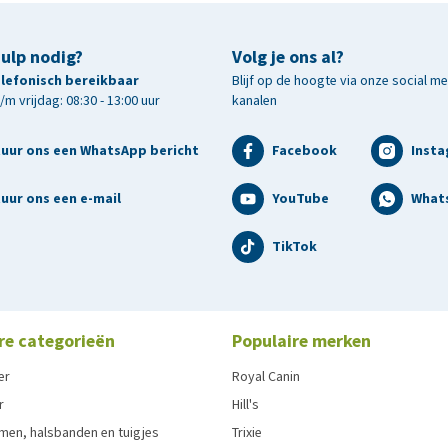
hulp nodig?
Volg je ons al?
telefonisch bereikbaar
Blijf op de hoogte via onze social m
m vrijdag: 08:30 - 13:00 uur
kanalen
tuur ons een WhatsApp bericht
Facebook
Inst
uur ons een e-mail
YouTube
What
TikTok
re categorieën
Populaire merken
er
Royal Canin
r
Hill's
men, halsbanden en tuigjes
Trixie