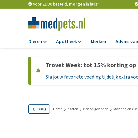
Voor 21:30 besteld,
morgen
in huis*
Dieren
Apotheek
Merken
Advies van
Voer
Apotheek
Trovet Week: tot 15% korting op
Hondenbrokken
Vlooien en teken
Sla jouw favoriete voeding tijdelijk extra voo
Natvoer
Ontworming
Dieetvoer
Medicijnen en
supplementen
Standaardvoer
Probiotica en we
Graanvrij honden
Terug
Home
Katten
Benodigdheden
Manden en kus
Vitamines en min
Puppyvoer en sna
Medische benodi
Glutenvrij honden