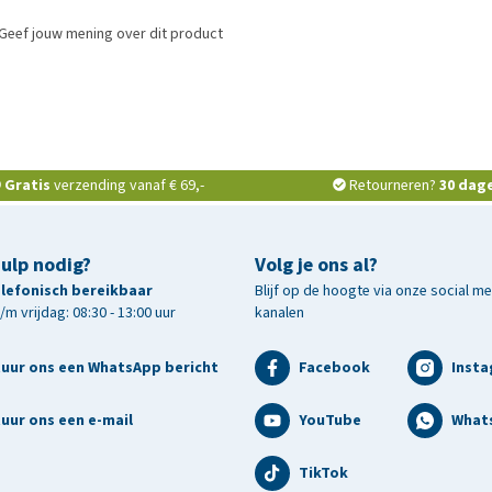
Geef jouw mening over dit product
Gratis
verzending vanaf € 69,-
Retourneren?
30 dag
hulp nodig?
Volg je ons al?
telefonisch bereikbaar
Blijf op de hoogte via onze social m
m vrijdag: 08:30 - 13:00 uur
kanalen
tuur ons een WhatsApp bericht
Facebook
Inst
uur ons een e-mail
YouTube
What
TikTok