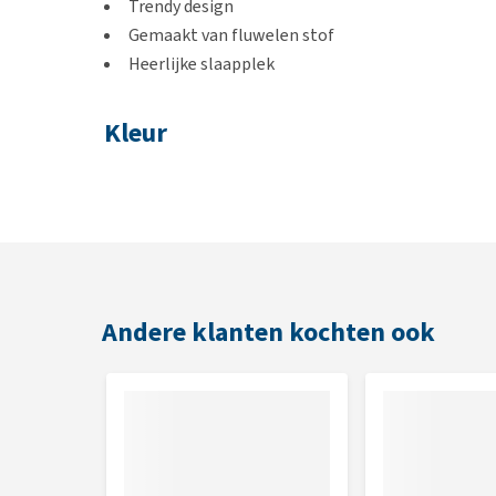
Trendy design
Gemaakt van fluwelen stof
Heerlijke slaapplek
Kleur
Groen, grijs of roze
Afmetingen
45 x 45 x 35 cm
Andere klanten kochten ook