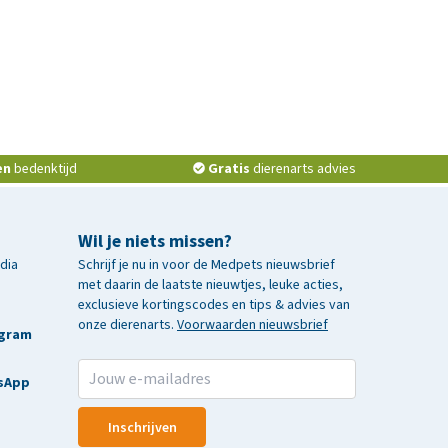
en
bedenktijd
Gratis
dierenarts advies
Wil je niets missen?
edia
Schrijf je nu in voor de Medpets nieuwsbrief
met daarin de laatste nieuwtjes, leuke acties,
exclusieve kortingscodes en tips & advies van
onze dierenarts.
Voorwaarden nieuwsbrief
agram
sApp
Inschrijven