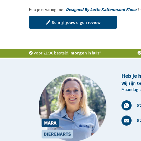
Heb je ervaring met
Designed By Lotte Kattenmand Fluco
? 
Schrijf jouw eigen review
Voor 21:30 besteld,
morgen
in huis*
Heb je 
Wij zijn 
Maandag t/
S
St