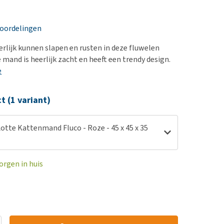
erproblemen
nd te zwaar wordt?
derdom en dementie
lp! Mijn hond plast in
eoordelingen
is. Wat nu?
ergewicht en conditie
kijk alles
erlijk kunnen slapen en rusten in deze fluwelen
ieren, pezen en botten
mand is heerlijk zacht en heeft een trendy design.
uchtbaarheid
e
kijk alles
ct (1 variant)
otte Kattenmand Fluco - Roze - 45 x 45 x 35
orgen in huis