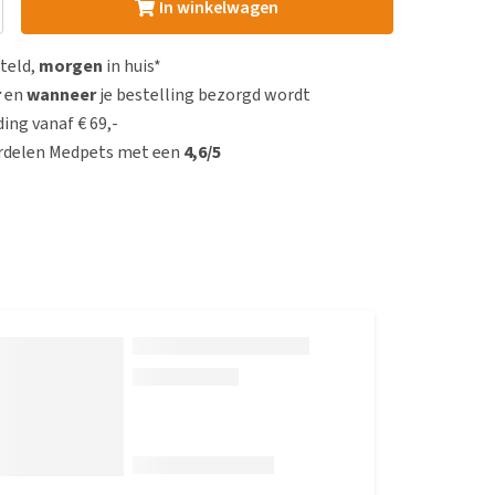
In winkelwagen
steld,
morgen
in huis*
r
en
wanneer
je bestelling bezorgd wordt
ing vanaf € 69,-
rdelen Medpets met een
4,6/5