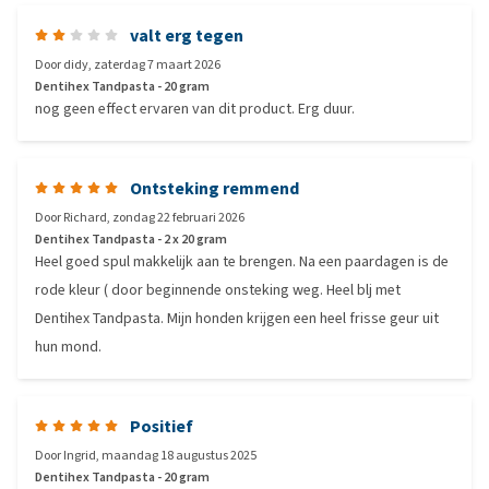
valt erg tegen
Door
didy
,
zaterdag 7 maart 2026
Dentihex Tandpasta - 20 gram
nog geen effect ervaren van dit product. Erg duur.
Ontsteking remmend
Door
Richard
,
zondag 22 februari 2026
Dentihex Tandpasta - 2 x 20 gram
Heel goed spul makkelijk aan te brengen. Na een paardagen is de
rode kleur ( door beginnende onsteking weg. Heel blj met
Dentihex Tandpasta. Mijn honden krijgen een heel frisse geur uit
hun mond.
Positief
Door
Ingrid
,
maandag 18 augustus 2025
Dentihex Tandpasta - 20 gram