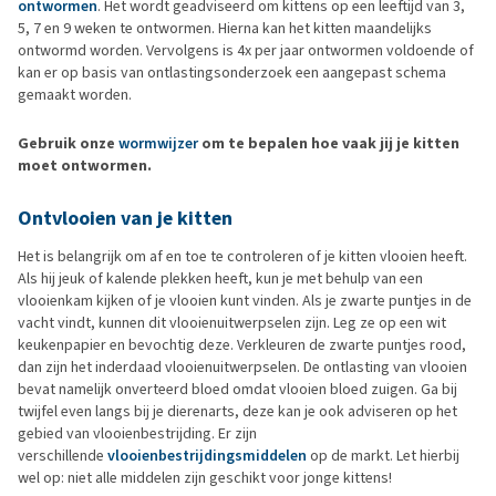
ontwormen
. Het wordt geadviseerd om kittens op een leeftijd van 3,
5, 7 en 9 weken te ontwormen. Hierna kan het kitten maandelijks
ontwormd worden. Vervolgens is 4x per jaar ontwormen voldoende of
kan er op basis van ontlastingsonderzoek een aangepast schema
gemaakt worden.
Gebruik onze
wormwijzer
om te bepalen hoe vaak jij je kitten
moet ontwormen.
Ontvlooien van je kitten
Het is belangrijk om af en toe te controleren of je kitten vlooien heeft.
Als hij jeuk of kalende plekken heeft, kun je met behulp van een
vlooienkam kijken of je vlooien kunt vinden. Als je zwarte puntjes in de
vacht vindt, kunnen dit vlooienuitwerpselen zijn. Leg ze op een wit
keukenpapier en bevochtig deze. Verkleuren de zwarte puntjes rood,
dan zijn het inderdaad vlooienuitwerpselen. De ontlasting van vlooien
bevat namelijk onverteerd bloed omdat vlooien bloed zuigen. Ga bij
twijfel even langs bij je dierenarts, deze kan je ook adviseren op het
gebied van vlooienbestrijding. Er zijn
verschillende
vlooienbestrijdingsmiddelen
op de markt. Let hierbij
wel op: niet alle middelen zijn geschikt voor jonge kittens!