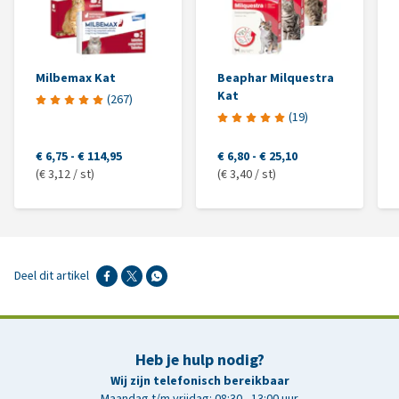
Milbemax Kat
Beaphar Milquestra
Kat
(
267
)
(
19
)
€ 6,75
-
€ 114,95
€ 6,80
-
€ 25,10
(€ 3,12 / st)
(€ 3,40 / st)
Deel dit artikel
Heb je hulp nodig?
Wij zijn telefonisch bereikbaar
Maandag t/m vrijdag: 08:30 - 13:00 uur