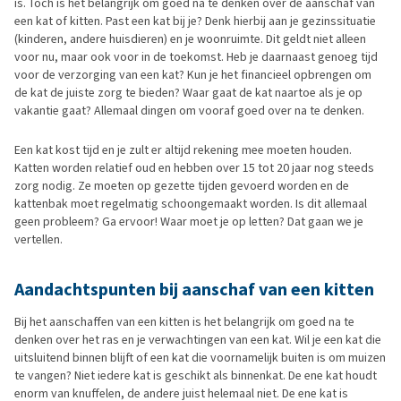
is. Toch is het belangrijk om goed na te denken over de aanschaf van
een kat of kitten. Past een kat bij je? Denk hierbij aan je gezinssituatie
(kinderen, andere huisdieren) en je woonruimte. Dit geldt niet alleen
voor nu, maar ook voor in de toekomst. Heb je daarnaast genoeg tijd
voor de verzorging van een kat? Kun je het financieel opbrengen om
de kat de juiste zorg te bieden? Waar gaat de kat naartoe als je op
vakantie gaat? Allemaal dingen om vooraf goed over na te denken.
Een kat kost tijd en je zult er altijd rekening mee moeten houden.
Katten worden relatief oud en hebben over 15 tot 20 jaar nog steeds
zorg nodig. Ze moeten op gezette tijden gevoerd worden en de
kattenbak moet regelmatig schoongemaakt worden. Is dit allemaal
geen probleem? Ga ervoor! Waar moet je op letten? Dat gaan we je
vertellen.
Aandachtspunten bij aanschaf van een kitten
Bij het aanschaffen van een kitten is het belangrijk om goed na te
denken over het ras en je verwachtingen van een kat. Wil je een kat die
uitsluitend binnen blijft of een kat die voornamelijk buiten is om muizen
te vangen? Niet iedere kat is geschikt als binnenkat. De ene kat houdt
enorm van knuffelen, de andere juist helemaal niet. De ene kat is