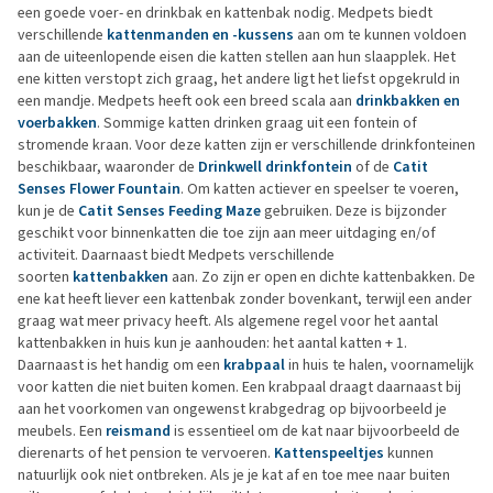
een goede voer- en drinkbak en kattenbak nodig. Medpets biedt
verschillende
kattenmanden en -kussens
aan om te kunnen voldoen
aan de uiteenlopende eisen die katten stellen aan hun slaapplek. Het
ene kitten verstopt zich graag, het andere ligt het liefst opgekruld in
een mandje. Medpets heeft ook een breed scala aan
drinkbakken en
voerbakken
. Sommige katten drinken graag uit een fontein of
stromende kraan. Voor deze katten zijn er verschillende drinkfonteinen
beschikbaar, waaronder de
Drinkwell drinkfontein
of de
Catit
Senses Flower Fountain
. Om katten actiever en speelser te voeren,
kun je de
Catit Senses Feeding Maze
gebruiken. Deze is bijzonder
geschikt voor binnenkatten die toe zijn aan meer uitdaging en/of
activiteit. Daarnaast biedt Medpets verschillende
soorten
kattenbakken
aan. Zo zijn er open en dichte kattenbakken. De
ene kat heeft liever een kattenbak zonder bovenkant, terwijl een ander
graag wat meer privacy heeft. Als algemene regel voor het aantal
kattenbakken in huis kun je aanhouden: het aantal katten + 1.
Daarnaast is het handig om een
krabpaal
in huis te halen, voornamelijk
voor katten die niet buiten komen. Een krabpaal draagt daarnaast bij
aan het voorkomen van ongewenst krabgedrag op bijvoorbeeld je
meubels. Een
reismand
is essentieel om de kat naar bijvoorbeeld de
dierenarts of het pension te vervoeren.
Kattenspeeltjes
kunnen
natuurlijk ook niet ontbreken. Als je je kat af en toe mee naar buiten