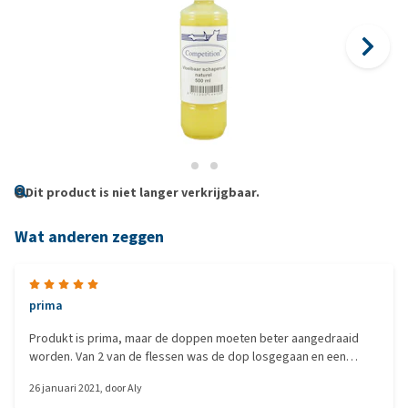
Dit product is niet langer verkrijgbaar.
Wat anderen zeggen
prima
Produkt is prima, maar de doppen moeten beter aangedraaid
worden. Van 2 van de flessen was de dop losgegaan en een
groot deel van de inhoud zat in de doos, dus een grote vette
26 januari 2021
, door
Aly
smeerboel en verlies van ongeveer 1 fles.