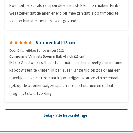
kwaliteit, zeker als de apen deze niet stuk kunnen maken. En ik
weet zeker dat de apen er erg blij mee zijn dat is op filmpjes te
zien op hun site. Het is ze zeer gegund.
Boomer ball 15 cm
Door
Britt
,
vrijdag 11 november 2022
Company of Animals Boomer Ball - 6 inch (15 cm)
Ik heb 2 rottweilers thuis die inmiddels al hun speeltjes in no time
kapot wisten te krijgen. Ik ben al een lange tijd op zoek naar een
speeltje die ze niet zomaar kapot krijgen. Nou..ze zijn helemaal
gek op de boomer bal, ze spelen er constant mee en de bal is
(nog) niet stuk. Top ding!
Bekijk alle beoordelingen