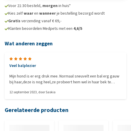
Voor 21:30 besteld,
morgen
in huis*
Kies zelf
waar
en
wanneer
je bestelling bezorgd wordt
Gratis
verzending vanaf € 69,-
Klanten beoordelen Medpets met een
4,6/5
Wat anderen zeggen
Veel balplezier
Mijn hond is er erg druk mee. Normaal sneuvelt een bal erg gauw
bij haar,deze is nog heel,ze probeert hem wel in haar bek te
krijgen, tot haar grote frustratie lukt dit gelukkig niet
12 september 2023
, door
Saskia
Gerelateerde producten