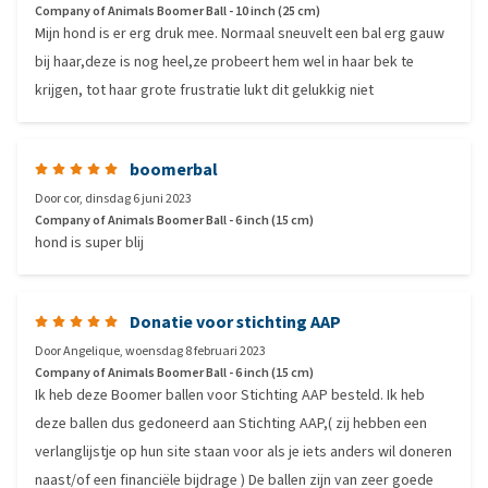
Company of Animals Boomer Ball - 10 inch (25 cm)
Mijn hond is er erg druk mee. Normaal sneuvelt een bal erg gauw
bij haar,deze is nog heel,ze probeert hem wel in haar bek te
krijgen, tot haar grote frustratie lukt dit gelukkig niet
boomerbal
Door
cor
,
dinsdag 6 juni 2023
Company of Animals Boomer Ball - 6 inch (15 cm)
hond is super blij
Donatie voor stichting AAP
Door
Angelique
,
woensdag 8 februari 2023
Company of Animals Boomer Ball - 6 inch (15 cm)
Ik heb deze Boomer ballen voor Stichting AAP besteld. Ik heb
deze ballen dus gedoneerd aan Stichting AAP,( zij hebben een
verlanglijstje op hun site staan voor als je iets anders wil doneren
naast/of een financiële bijdrage ) De ballen zijn van zeer goede