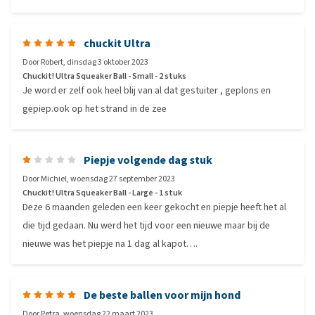
chuckit Ultra
Door
Robert
,
dinsdag 3 oktober 2023
Chuckit! Ultra Squeaker Ball - Small - 2 stuks
Je word er zelf ook heel blij van al dat gestuiter , geplons en
gepiep.ook op het strand in de zee
Piepje volgende dag stuk
Door
Michiel
,
woensdag 27 september 2023
Chuckit! Ultra Squeaker Ball - Large - 1 stuk
Deze 6 maanden geleden een keer gekocht en piepje heeft het al
die tijd gedaan. Nu werd het tijd voor een nieuwe maar bij de
nieuwe was het piepje na 1 dag al kapot….
De beste ballen voor mijn hond
Door
Petra
,
woensdag 22 maart 2023