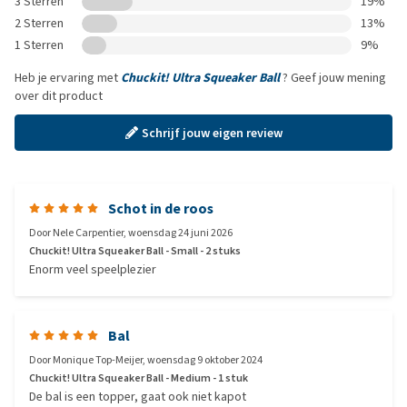
3 Sterren
19%
2 Sterren
13%
1 Sterren
9%
Heb je ervaring met
Chuckit! Ultra Squeaker Ball
? Geef jouw mening
over dit product
Schrijf jouw eigen review
Schot in de roos
Door
Nele Carpentier
,
woensdag 24 juni 2026
Chuckit! Ultra Squeaker Ball - Small - 2 stuks
Enorm veel speelplezier
Bal
Door
Monique Top-Meijer
,
woensdag 9 oktober 2024
Chuckit! Ultra Squeaker Ball - Medium - 1 stuk
De bal is een topper, gaat ook niet kapot