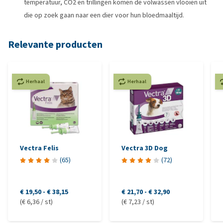
temperatuur, CO2 en trillingen komen de volwassen vlooien uit
die op zoek gaan naar een dier voor hun bloedmaaltijd.
Relevante producten
Herhaal
Herhaal
Vectra Felis
Vectra 3D Dog
(
65
)
(
72
)
€ 19,50
-
€ 38,15
€ 21,70
-
€ 32,90
(€ 6,36 / st)
(€ 7,23 / st)