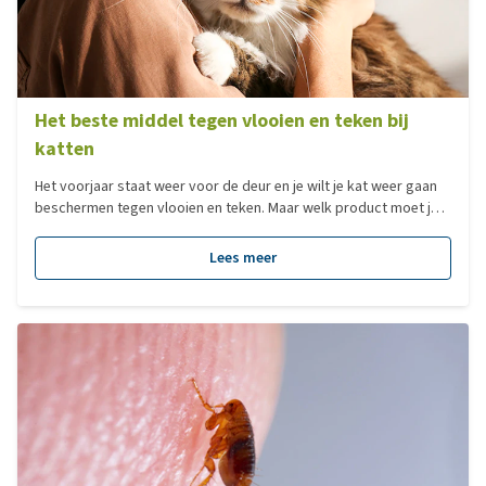
Het beste middel tegen vlooien en teken bij
katten
Het voorjaar staat weer voor de deur en je wilt je kat weer gaan
beschermen tegen vlooien en teken. Maar welk product moet je
kiezen voor jouw kat? De keuze in vlooien en teken middelen is
tegenwoordig reuze. Wij gaan je helpen de keuze voor jouw kat
Lees meer
makkelijker te maken!