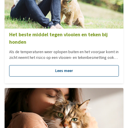
Het beste middel tegen vlooien en teken bij
honden
Als de temperaturen weer oplopen buiten en het voorjaar komt in
zicht neemt het risico op een vlooien- en tekenbesmetting ook
weer toe. Je wilt je hond beschermen maar weet niet meer wat je
moet kiezen in de berg vlooien- en tekenmiddelen die inmiddels
Lees meer
op de markt zijn. Wij gaan je helpen de keuze te vereenvoudigen!