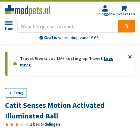
Inloggen
Winkelwagen
Menu
Gratis
verzending vanaf € 69,-
Trovet Week: tot 15% korting op Trovet
Lees
meer
Terug
Catit Senses Motion Activated
Illuminated Ball
2 beoordelingen