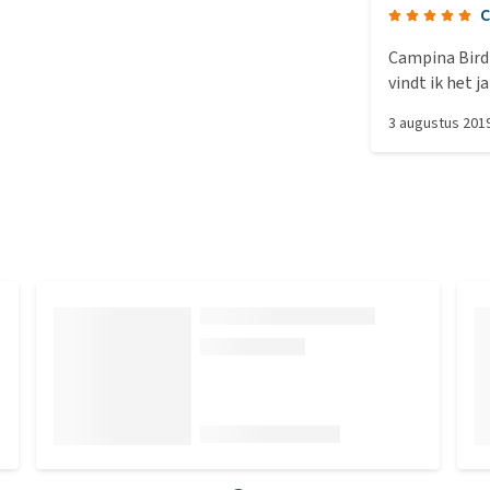
C
Campina Bird V 12 Is een goed stimuleren v
vindt ik het j
bij mij volgend
3 augustus 201