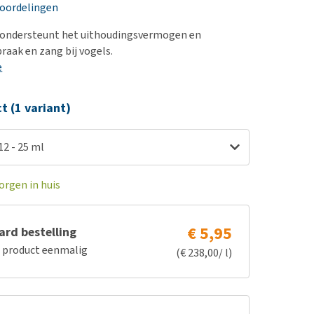
erproblemen
nd te zwaar wordt?
eoordelingen
derdom en dementie
lp! Mijn hond plast in
2 ondersteunt het uithoudingsvermogen en
is. Wat nu?
ergewicht en conditie
raak en zang bij vogels.
kijk alles
e
ieren, pezen en botten
uchtbaarheid
ct (1 variant)
kijk alles
12 - 25 ml
orgen in huis
€ 5,95
rd bestelling
e product eenmalig
(€ 238,00/ l)