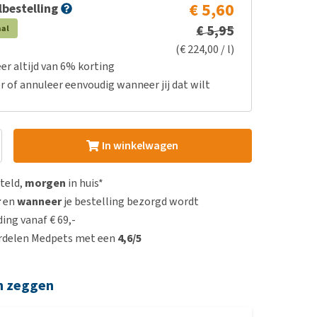
€ 5,60
bestelling
€ 5,95
aal
(€ 224,00 / l)
er altijd van 6% korting
r of annuleer eenvoudig wanneer jij dat wilt
In winkelwagen
steld,
morgen
in huis*
r
en
wanneer
je bestelling bezorgd wordt
ing vanaf € 69,-
rdelen Medpets met een
4,6/5
n zeggen