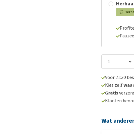
Herhaal
Herh
Profite
Pauzee
Voor 21:30 be
Kies zelf
waa
Gratis
verzend
Klanten beoo
Wat andere