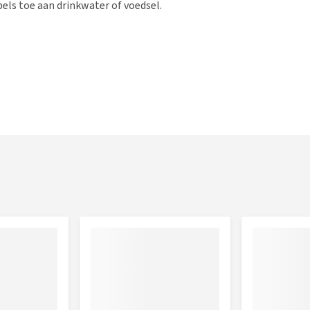
els toe aan drinkwater of voedsel.
r 51,0%
e E (als alfa-tocoferolacetaat) 1.000 mg, vitamine K3 100
mine B6 250 mg, vitamine B12 1.000 mg, nicotinezuur 4.000