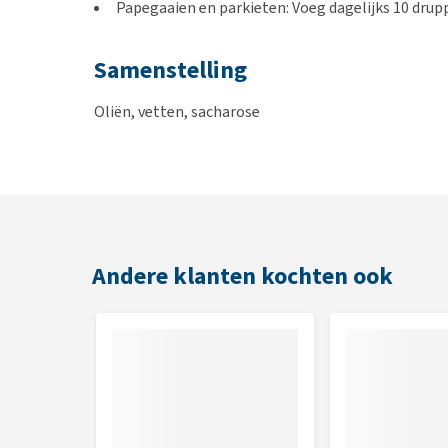
Papegaaien en parkieten: Voeg dagelijks 10 drupp
Samenstelling
Oliën, vetten, sacharose
Analytische bestanddelen
Ruw vet 30,0%, ruw eiwit 0,5%, ruwe as 0,5%, wate
Additieven per 100 ml
Andere klanten kochten ook
Vitamine A 50.000 IE, vitamine D3 10.000 IE, vitamin
mg, vitamine B1 600 mg, vitamine B2 1.000 mg, vita
mg, pantotheenzuur 1.000 mg, foliumzuur 10 mg.