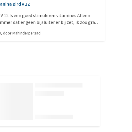
anina Bird v 12
itamines Alleen
ammer dat er geen bijsluiter er bij zet, ik zou graag
e bestellingen dat er een bijsluiter in zet Met
9
, door
Mahinderpersad
vriendelijke groeten MARAPENGOPI