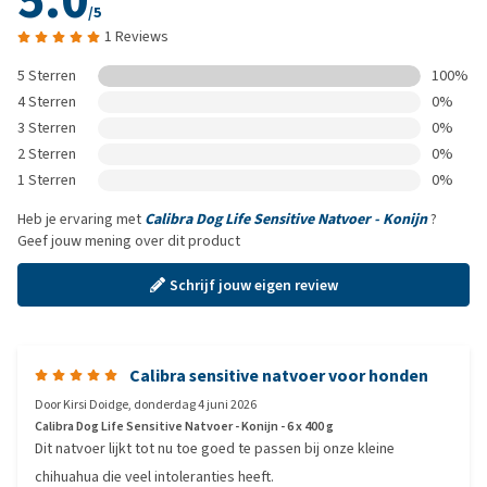
5.0
/5
1 Reviews
5 Sterren
100%
4 Sterren
0%
3 Sterren
0%
2 Sterren
0%
1 Sterren
0%
Heb je ervaring met
Calibra Dog Life Sensitive Natvoer - Konijn
?
Geef jouw mening over dit product
Schrijf jouw eigen review
Calibra sensitive natvoer voor honden
Door
Kirsi Doidge
,
donderdag 4 juni 2026
Calibra Dog Life Sensitive Natvoer - Konijn - 6 x 400 g
Dit natvoer lijkt tot nu toe goed te passen bij onze kleine
chihuahua die veel intoleranties heeft.