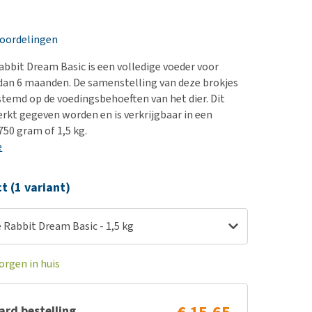
erproblemen
nd te zwaar wordt?
derdom en dementie
lp! Mijn hond plast in
eoordelingen
is. Wat nu?
ergewicht en conditie
kijk alles
bbit Dream Basic is een volledige voeder voor
ieren, pezen en botten
dan 6 maanden. De samenstelling van deze brokjes
uchtbaarheid
estemd op de voedingsbehoeften van het dier. Dit
rkt gegeven worden en is verkrijgbaar in een
kijk alles
750 gram of 1,5 kg.
e
ct (1 variant)
 Rabbit Dream Basic - 1,5 kg
orgen in huis
rd bestelling