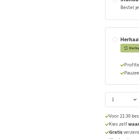
Bestel j
Herhaal
Herh
Profite
Pauzee
Voor 21:30 be
Kies zelf
waa
Gratis
verzend