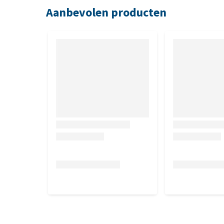
wikke, knolsteenbreek, voorjaarsvingerkruid, akkere
Aanbevolen producten
sleutelbloem, kleine klaver), haferzemelen, zonneb
wortelpulp, tarwezemelen, koolzaadfextractiechro