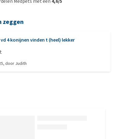
rdelen Medpets met een
4,6/5
n zeggen
 vd 4 konijnen vinden t (heel) lekker
t
25
, door
Judith