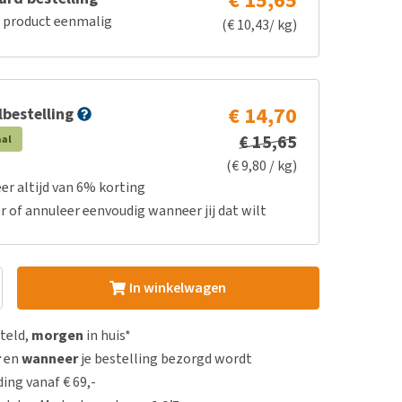
€ 15,65
e product eenmalig
(€ 10,43/ kg)
€ 14,70
bestelling
€ 15,65
aal
(€ 9,80 / kg)
er altijd van 6% korting
r of annuleer eenvoudig wanneer jij dat wilt
In winkelwagen
steld,
morgen
in huis*
r
en
wanneer
je bestelling bezorgd wordt
ing vanaf € 69,-