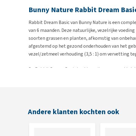
Bunny Nature Rabbit Dream Basi
Rabbit Dream Basic van Bunny Nature is een compleet
van 6 maanden. Deze natuurlijke, vezelrijke voeding
soorten grassen en planten, afkomstig van onbehan
afgestemd op het gezond onderhouden van het gebi
vezel/zetmeel verhouding (3,5 : 1) om vervetting te
De Rabbit Dream Basic brokken zijn zo gemaakt dat
drie verschillende lengtes (de TriMello brokvorm). D
darmflora. Daarnaast kan dit voer onbeperkt aan h
van vezels en andere voedingsstoffen bevat. Er is 
verkrijgbaar:
Rabbit Dream Herbs
. Voor konijnen jo
Dream Senior
voor konijnen ouder dan 6 jaar en
Rab
Andere klanten kochten ook
Voordelen