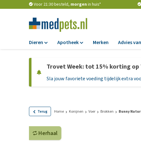
Voor 21:30 besteld,
morgen
in huis*
Dieren
Apotheek
Merken
Advies van
Voer
Apotheek
Trovet Week: tot 15% korting op
Hondenbrokken
Vlooien en teken
Sla jouw favoriete voeding tijdelijk extra voo
Natvoer
Ontworming
Dieetvoer
Medicijnen en
supplementen
Standaardvoer
Probiotica en we
Graanvrij honden
Terug
Home
Konijnen
Voer
Brokken
Bunny Natur
Vitamines en min
Puppyvoer en sna
Medische benodi
Herhaal
Glutenvrij honden