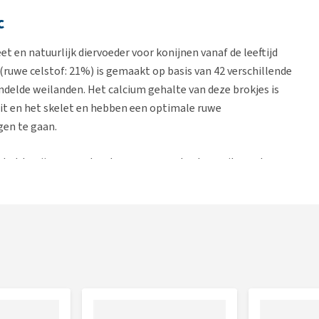
c
 en natuurlijk diervoeder voor konijnen vanaf de leeftijd
 (ruwe celstof: 21%) is gemaakt op basis van 42 verschillende
delde weilanden. Het calcium gehalte van deze brokjes is
t en het skelet en hebben een optimale ruwe
gen te gaan.
 het konijn ze goed op kan nemen en bestaan uit vezels van
it draagt bij aan de natuurlijke tandslijtage en een optimale
et dier gegeven worden, omdat het gebalanceerde gehalten
ook een Bunny Nature voeding met toegevoegde kruiden
nger dan 6 maanden is er
Rabbit Dream Young
,
Rabbit
bit Dream Oral
voor konijnen met gebitsproblemen.