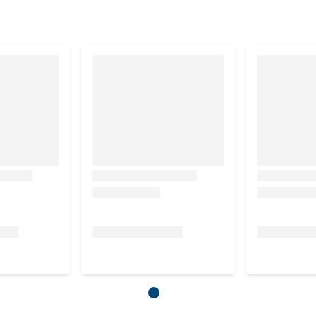
reprijs, vroegeling, herfstpaardenbloem, rood struisgras,
loemextractieschroot, lijnzaadextractieschroot, fruitpulp,
ot.