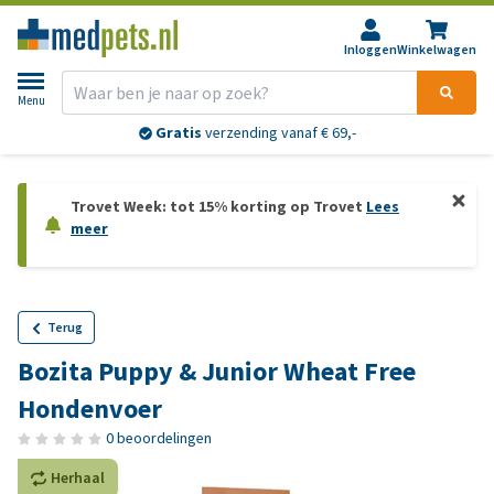
Inloggen
Winkelwagen
Menu
Gratis
verzending vanaf € 69,-
Trovet Week: tot 15% korting op Trovet
Lees
meer
Terug
Bozita Puppy & Junior Wheat Free
Hondenvoer
0 beoordelingen
Herhaal