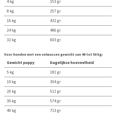
4 kg
153 gr
8 kg
257 gr
16 kg
432 gr
24 kg
486 gr
32 kg
603 gr
Voor honden met een volwassen gewicht van 40 tot 50 kg:
Gewicht puppy
Dagelijkse hoeveelheid
5 kg
181 gr
10 kg
304 gr
20 kg
511 gr
30 kg
574 gr
40 kg
713 gr