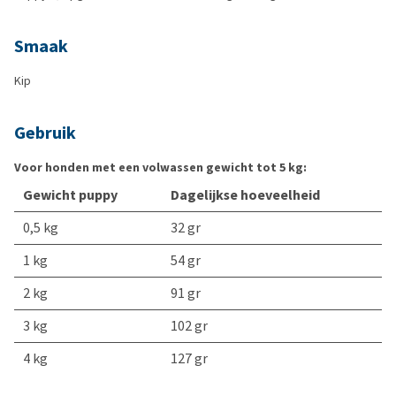
Smaak
Kip
Gebruik
Voor honden met een volwassen gewicht tot 5 kg:
Gewicht puppy
Dagelijkse hoeveelheid
0,5 kg
32 gr
1 kg
54 gr
2 kg
91 gr
3 kg
102 gr
4 kg
127 gr