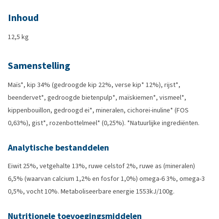
Inhoud
12,5 kg
Samenstelling
Maïs*, kip 34% (gedroogde kip 22%, verse kip* 12%), rijst*,
beendervet*, gedroogde bietenpulp*, maïskiemen*, vismeel*,
kippenbouillon, gedroogd ei*, mineralen, cichorei-inuline* (FOS
0,63%), gist*, rozenbottelmeel* (0,25%). *Natuurlijke ingrediënten.
Analytische bestanddelen
Eiwit 25%, vetgehalte 13%, ruwe celstof 2%, ruwe as (mineralen)
6,5% (waarvan calcium 1,2% en fosfor 1,0%) omega-6 3%, omega-3
0,5%, vocht 10%. Metaboliseerbare energie 1553kJ/100g.
Nutritionele toevoegingsmiddelen