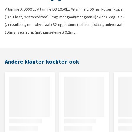
Vitamine A 9900IE, Vitamine D3 1050IE, Vitamine E 60mg, koper (koper
(II) sulfaat, pentahydraat) 5mg; mangaan(mangaan(II)oxide) 5mg; zink
(zinksulfaat, monohydraat) 32mg; jodium (calciumjodaat, anhydraat)
1,6mg; selenium: (natriumseleniet) 0,2mg .
Andere klanten kochten ook