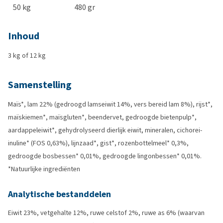
50 kg
480 gr
Inhoud
3 kg of 12 kg
Samenstelling
Maïs*, lam 22% (gedroogd lamseiwit 14%, vers bereid lam 8%), rijst*,
maïskiemen*, maïsgluten*, beendervet, gedroogde bietenpulp*,
aardappeleiwit*, gehydrolyseerd dierlijk eiwit, mineralen, cichorei-
inuline* (FOS 0,63%), lijnzaad*, gist*, rozenbottelmeel* 0,3%,
gedroogde bosbessen* 0,01%, gedroogde lingonbessen* 0,01%.
*Natuurlijke ingrediënten
Analytische bestanddelen
Eiwit 23%, vetgehalte 12%, ruwe celstof 2%, ruwe as 6% (waarvan