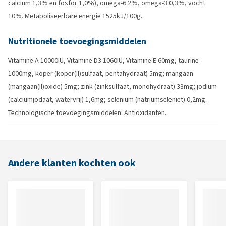
calcium 1,3% en fosfor 1,0%), omega-6 2%, omega-3 0,3%, vocht
10%. Metaboliseerbare energie 1525kJ/100g.
Nutritionele toevoegingsmiddelen
Vitamine A 10000IU, Vitamine D3 1060IU, Vitamine E 60mg, taurine
1000mg, koper (koper(II)sulfaat, pentahydraat) 5mg; mangaan
(mangaan(II)oxide) 5mg; zink (zinksulfaat, monohydraat) 33mg; jodium
(calciumjodaat, watervrij) 1,6mg; selenium (natriumseleniet) 0,2mg.
Technologische toevoegingsmiddelen: Antioxidanten.
Andere klanten kochten ook