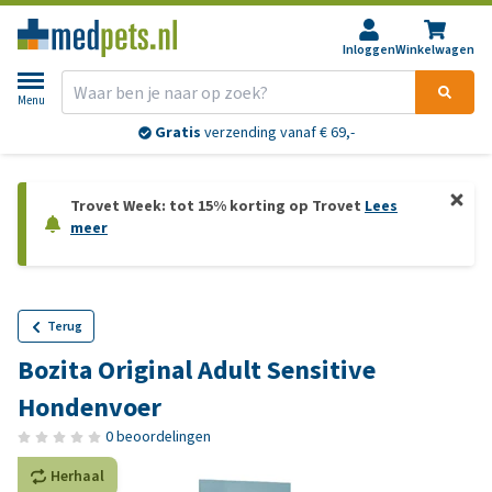
Inloggen
Winkelwagen
Menu
Gratis
verzending vanaf € 69,-
Trovet Week: tot 15% korting op Trovet
Lees
meer
Terug
Bozita Original Adult Sensitive
Hondenvoer
0 beoordelingen
Herhaal