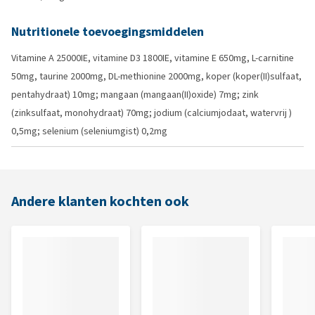
Nutritionele toevoegingsmiddelen
Vitamine A 25000IE, vitamine D3 1800IE, vitamine E 650mg, L-carnitine
50mg, taurine 2000mg, DL-methionine 2000mg, koper (koper(II)sulfaat,
pentahydraat) 10mg; mangaan (mangaan(II)oxide) 7mg; zink
(zinksulfaat, monohydraat) 70mg; jodium (calciumjodaat, watervrij )
0,5mg; selenium (seleniumgist) 0,2mg
Andere klanten kochten ook