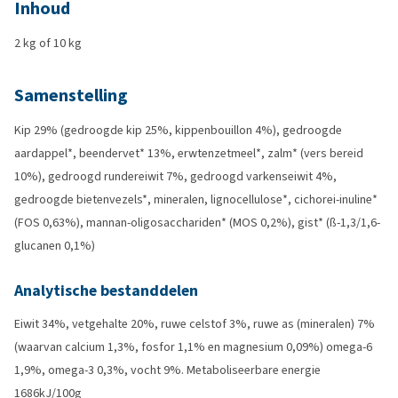
Inhoud
2 kg of 10 kg
Samenstelling
Kip 29% (gedroogde kip 25%, kippenbouillon 4%), gedroogde
aardappel*, beendervet* 13%, erwtenzetmeel*, zalm* (vers bereid
10%), gedroogd rundereiwit 7%, gedroogd varkenseiwit 4%,
gedroogde bietenvezels*, mineralen, lignocellulose*, cichorei-inuline*
(FOS 0,63%), mannan-oligosacchariden* (MOS 0,2%), gist* (ß-1,3/1,6-
glucanen 0,1%)
Analytische bestanddelen
Eiwit 34%, vetgehalte 20%, ruwe celstof 3%, ruwe as (mineralen) 7%
(waarvan calcium 1,3%, fosfor 1,1% en magnesium 0,09%) omega-6
1,9%, omega-3 0,3%, vocht 9%. Metaboliseerbare energie
1686kJ/100g