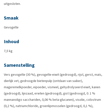
uitgesloten.
Smaak
Gevogelte
Inhoud
7,5 kg
Samenstelling
Vers gevogelte (30 %), gevogelte-eiwit (gedroogd), rijst, gerst, maïs,
dierlijk vet, gedroogde bietenpulp (ontdaan van suiker),
mageremelkpoeder, eipoeder, vismeel, gehydrolyseerd eiwit, kanen
(gedroogd), lijnzaad, erwten (gedroogd), gist (gedroogd, 0. 1 %
mannanoligo sacchariden, 0,06 % beta-glucanen), visolie, colostrum
(0,2 %), natriumchloride, groenlipmosselen (gedroogd, 0,1 %),