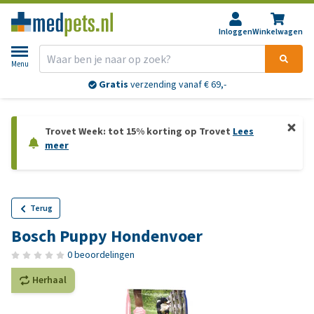
Inloggen
Winkelwagen
Menu
Gratis
verzending vanaf € 69,-
Trovet Week: tot 15% korting op Trovet
Lees
meer
Terug
Bosch Puppy Hondenvoer
0 beoordelingen
Herhaal