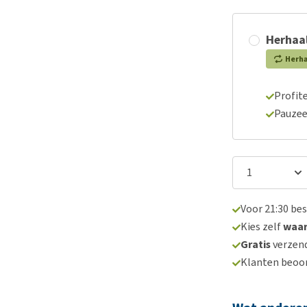
Herhaal
Herh
Profite
Pauzee
Voor 21:30 be
Kies zelf
waa
Gratis
verzend
Klanten beoo