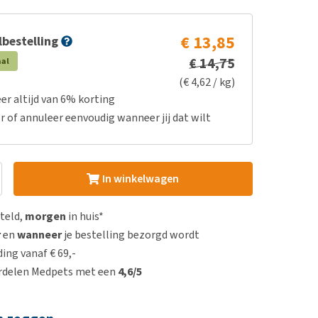
€ 13,85
bestelling
€ 14,75
aal
(€ 4,62 / kg)
er altijd van 6% korting
r of annuleer eenvoudig wanneer jij dat wilt
In winkelwagen
steld,
morgen
in huis*
r
en
wanneer
je bestelling bezorgd wordt
ing vanaf € 69,-
rdelen Medpets met een
4,6/5