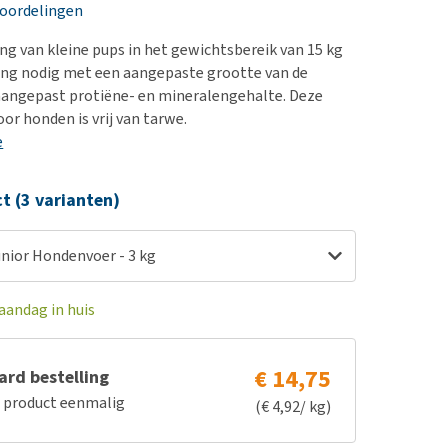
erproblemen
nd te zwaar wordt?
eoordelingen
derdom en dementie
lp! Mijn hond plast in
ng van kleine pups in het gewichtsbereik van 15 kg
is. Wat nu?
ergewicht en conditie
ding nodig met een aangepaste grootte van de
kijk alles
aangepast protiëne- en mineralengehalte. Deze
ieren, pezen en botten
or honden is vrij van tarwe.
uchtbaarheid
e
kijk alles
ct (3 varianten)
unior Hondenvoer - 3 kg
aandag in huis
€ 14,75
rd bestelling
e product eenmalig
(€ 4,92/ kg)