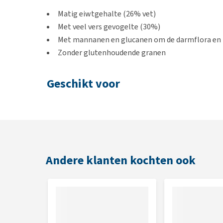
Matig eiwtgehalte (26% vet)
Met veel vers gevogelte (30%)
Met mannanen en glucanen om de darmflora en 
Zonder glutenhoudende granen
Geschikt voor
Voor kleine pups tot 12 maanden
Smaak
Gevogelte
Andere klanten kochten ook
Inhoud
1 kg, 3 kg en 15 kg