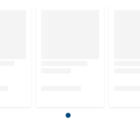
oper (als kopersulfaat, pentahydraat) 10 mg, jodium (als
mseleniet) 0,2 mg, zink (als zinkoxide) 90 mg.