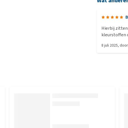
Wat andere
B
Hierbij zitte
kleurstoffen 
doen t er pri
8 juli 2025
, doo