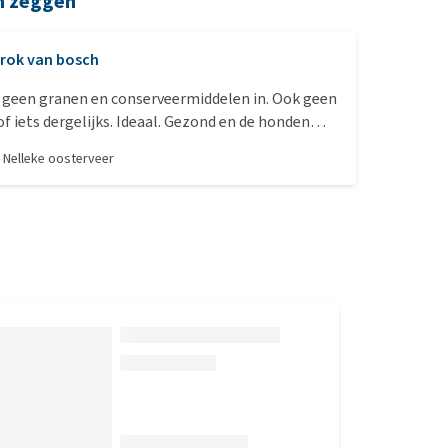
n zeggen
rok van bosch
n geen granen en conserveermiddelen in. Ook geen
of iets dergelijks. Ideaal. Gezond en de honden
ma op.
r
Nelleke oosterveer