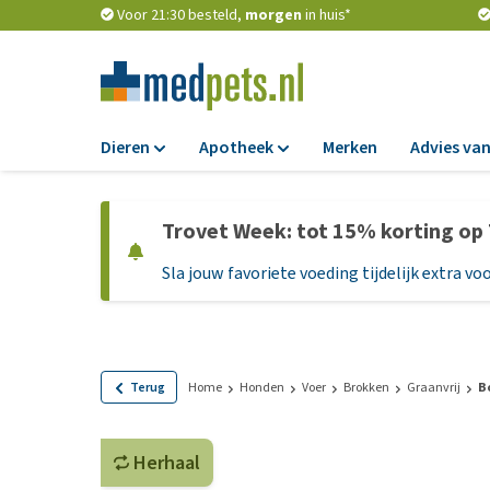
Voor 21:30 besteld,
morgen
in huis*
Dieren
Apotheek
Merken
Advies van
Voer
Apotheek
Trovet Week: tot 15% korting op
Hondenbrokken
Vlooien en teken
Sla jouw favoriete voeding tijdelijk extra voo
Natvoer
Ontworming
Dieetvoer
Medicijnen en
supplementen
Standaardvoer
Probiotica en we
Graanvrij honden
Terug
Home
Honden
Voer
Brokken
Graanvrij
B
Vitamines en min
Puppyvoer en sna
Medische benodi
Herhaal
Glutenvrij honden