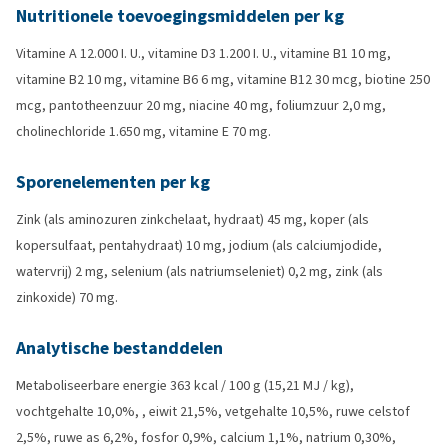
Nutritionele toevoegingsmiddelen per kg
Vitamine A 12.000 I. U., vitamine D3 1.200 I. U., vitamine B1 10 mg,
vitamine B2 10 mg, vitamine B6 6 mg, vitamine B12 30 mcg, biotine 250
mcg, pantotheenzuur 20 mg, niacine 40 mg, foliumzuur 2,0 mg,
cholinechloride 1.650 mg, vitamine E 70 mg.
Sporenelementen per kg
Zink (als aminozuren zinkchelaat, hydraat) 45 mg, koper (als
kopersulfaat, pentahydraat) 10 mg, jodium (als calciumjodide,
watervrij) 2 mg, selenium (als natriumseleniet) 0,2 mg, zink (als
zinkoxide) 70 mg.
Analytische bestanddelen
Metaboliseerbare energie 363 kcal / 100 g (15,21 MJ / kg),
vochtgehalte 10,0%, , eiwit 21,5%, vetgehalte 10,5%, ruwe celstof
2,5%, ruwe as 6,2%, fosfor 0,9%, calcium 1,1%, natrium 0,30%,