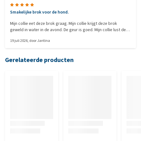
Smakelijke brok voor de hond.
Mijn collie eet deze brok graag. Mijn collie krijgt deze brok
geweld in water in de avond. De geur is goed. Mijn collie lust de
brok ook graag als harde brok. Normale ontlasting,mooie
19 juli 2026
, door
Jantina
glanzende vacht.
Gerelateerde producten