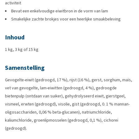
activiteit
Bevat een enkelvoudige eiwitbron in de vorm van lam
Smakelijke zachte brokjes voor een heerlijke smaakbeleving
Inhoud
1 kg, 3 kg of 15 kg
Samenstelling
Gevogelte-eiwit (gedroogd, 17 %), rijst (16 %), gerst, sorghum, maïs,
vet van gevogelte, lam-eiwitten (gedroogd, 4 %), gedroogde
bietenpulp (ontdaan van suiker), gehydrolyseerd eiwit, gierstgeel,
vismeel, erwten (gedroogd), visolie, gist (gedroogd, 0. 1 % mannan-
oligosacchariden, 0,06 % beta-glucanen), natriumchloride,
kaliumchloride, groenlipmosselen (gedroogd, 0,1 %), cichorei
(gedroogd).