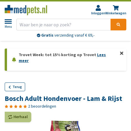
Inloggen
Winkelwagen
Menu
Gratis
verzending vanaf € 69,-
Trovet Week: tot 15% korting op Trovet
Lees
meer
Terug
Bosch Adult Hondenvoer - Lam & Rijst
2 beoordelingen
Herhaal