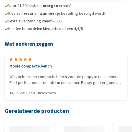
Voor 21:30 besteld,
morgen
in huis*
Kies zelf
waar
en
wanneer
je bestelling bezorgd wordt
Gratis
verzending vanaf € 69,-
Klanten beoordelen Medpets met een
4,6/5
Wat anderen zeggen
Mooie compacte bench
We zochten een compacte bench voor de puppy in de camper.
Past perfect onder de tafel in de camper. Puppy gaat er goed in
en slaapt er lekker in.
13 juni 2020
, door
Theo Schoofs
Gerelateerde producten