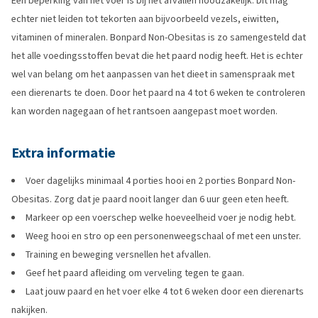
Een beperking van het voer is bij het afvallen noodzakelijk. Dit mag
echter niet leiden tot tekorten aan bijvoorbeeld vezels, eiwitten,
vitaminen of mineralen. Bonpard Non-Obesitas is zo samengesteld dat
het alle voedingsstoffen bevat die het paard nodig heeft. Het is echter
wel van belang om het aanpassen van het dieet in samenspraak met
een dierenarts te doen. Door het paard na 4 tot 6 weken te controleren
kan worden nagegaan of het rantsoen aangepast moet worden.
Extra informatie
Voer dagelijks minimaal 4 porties hooi en 2 porties Bonpard Non-
Obesitas. Zorg dat je paard nooit langer dan 6 uur geen eten heeft.
Markeer op een voerschep welke hoeveelheid voer je nodig hebt.
Weeg hooi en stro op een personenweegschaal of met een unster.
Training en beweging versnellen het afvallen.
Geef het paard afleiding om verveling tegen te gaan.
Laat jouw paard en het voer elke 4 tot 6 weken door een dierenarts
nakijken.