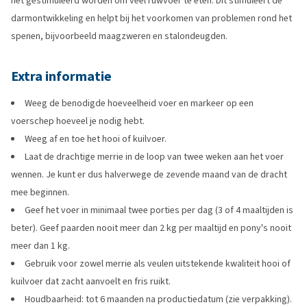
het gestimuleerd worden om veel ruwvoer te eten. Dit stimuleert de
darmontwikkeling en helpt bij het voorkomen van problemen rond het
spenen, bijvoorbeeld maagzweren en stalondeugden.
Extra informatie
Weeg de benodigde hoeveelheid voer en markeer op een
voerschep hoeveel je nodig hebt.
Weeg af en toe het hooi of kuilvoer.
Laat de drachtige merrie in de loop van twee weken aan het voer
wennen. Je kunt er dus halverwege de zevende maand van de dracht
mee beginnen.
Geef het voer in minimaal twee porties per dag (3 of 4 maaltijden is
beter). Geef paarden nooit meer dan 2 kg per maaltijd en pony's nooit
meer dan 1 kg.
Gebruik voor zowel merrie als veulen uitstekende kwaliteit hooi of
kuilvoer dat zacht aanvoelt en fris ruikt.
Houdbaarheid: tot 6 maanden na productiedatum (zie verpakking).