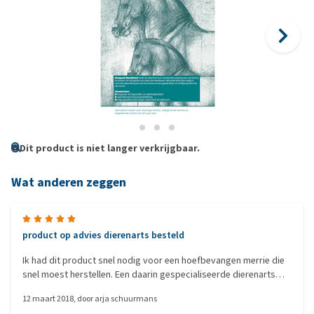
Dit product is niet langer verkrijgbaar.
Wat anderen zeggen
product op advies dierenarts besteld
Ik had dit product snel nodig voor een hoefbevangen merrie die
snel moest herstellen. Een daarin gespecialiseerde dierenarts
heeft het voorgeschreven in combinatie met andere producten.
12 maart 2018
, door
arja schuurmans
Het is uit voorraad geleverd en was er heel snel. De merrie eet het