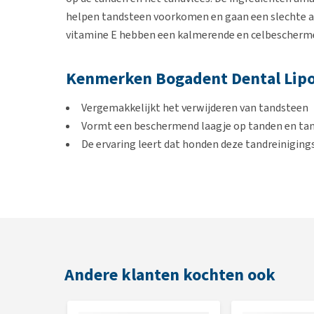
helpen tandsteen voorkomen en gaan een slechte 
vitamine E hebben een kalmerende en celbescherm
Kenmerken Bogadent Dental Lipo
Vergemakkelijkt het verwijderen van tandsteen
Vormt een beschermend laagje op tanden en ta
De ervaring leert dat honden deze tandreinigings
Gebruiksaanwijzing
Geadviseerd wordt om de Dental Lipo Gel bij voork
Bogadent Silicone Finger
te gebruiken. Poets de t
cirkelvormige bewegingen, gedurende 3 minuten. He
Andere klanten kochten ook
Let op: Buiten het bereik van kinderen bewaren. Raa