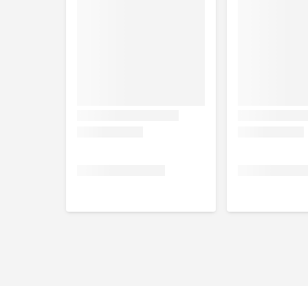
Samenstelling
Amandelolie, saffloerolie, polijstgranules, vitamin