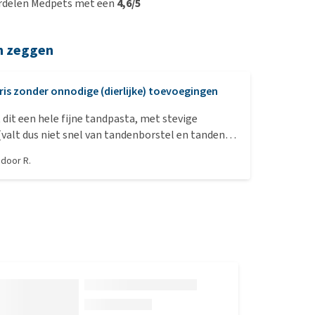
rdelen Medpets met een
4,6/5
n zeggen
ris zonder onnodige (dierlijke) toevoegingen
 dit een hele fijne tandpasta, met stevige
(valt dus niet snel van tandenborstel en tanden).
hoon en er zit geen onnodige troep in, zoals
, door
R.
ediënten en rare dierlijke, vieze smaakjes.