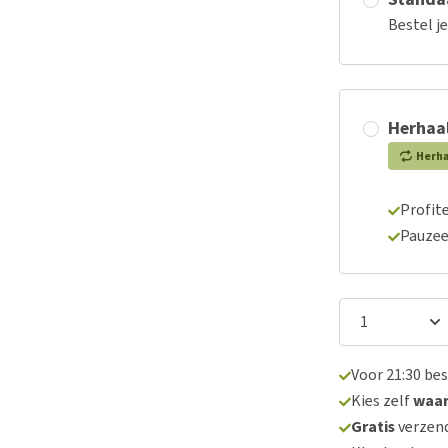
Bestel j
Herhaal
Herh
Profite
Pauzee
Voor 21:30 be
Kies zelf
waa
Gratis
verzend