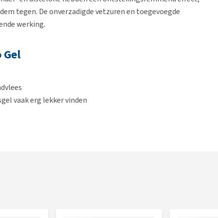
adem tegen. De onverzadigde vetzuren en toegevoegde
ende werking.
 Gel
ndvlees
gel vaak erg lekker vinden
eur in combinatie met de
Bogadent Anti-Plaque Finger
of
anden aan de binnen- en buitenkant met een zachte
t doorslikken van de Dental Lipo Gel is geen probleem.
dpleeg de dierenarts bij blijvende gebitsproblemen.