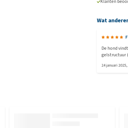
Klanten beoo
Wat andere
F
De hond vindt
gelstructuur 
Maakt goed sc
24 januari 2025
dierlijke ingr