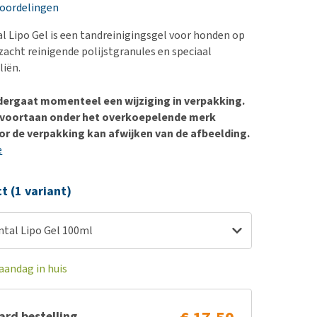
erproblemen
nd te zwaar wordt?
eoordelingen
derdom en dementie
lp! Mijn hond plast in
 Lipo Gel is een tandreinigingsgel voor honden op
is. Wat nu?
ergewicht en conditie
 zacht reinigende polijstgranules en speciaal
kijk alles
liën.
ieren, pezen en botten
uchtbaarheid
dergaat momenteel een wijziging in verpakking.
 voortaan onder het overkoepelende merk
kijk alles
r de verpakking kan afwijken van de afbeelding.
e
ct (1 variant)
tal Lipo Gel 100ml
aandag in huis
rd bestelling