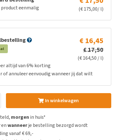
€ 17,50
e product eenmalig
(€ 175,00/ l)
€ 16,45
bestelling
€ 17,50
aal
(€ 164,50 / l)
er altijd van 6% korting
r of annuleer eenvoudig wanneer jij dat wilt
In winkelwagen
steld,
morgen
in huis*
r
en
wanneer
je bestelling bezorgd wordt
ing vanaf € 69,-