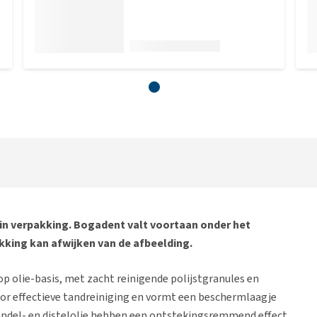
in verpakking. Bogadent valt voortaan onder het
king kan afwijken van de afbeelding.
op olie-basis, met zacht reinigende polijstgranules en
oor effectieve tandreiniging en vormt een beschermlaagje
andel- en distelolie hebben een ontstekingsremmend effect,