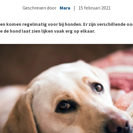
Bench
Nierproblemen
BARF
Ni
ho
er
Geschreven door
Mara
|
15 februari 2021
Voer- en drinkbakken
Ouderdom en dementie
Puppy apotheek
Ou
He
nvoer
hu
Op reis en onderweg
Overgewicht en conditie
Vuurwerkangst
Ov
r
n komen regelmatig voor bij honden. Er zijn verschillende o
Be
Bekijk alles
Bekijk alles
Puppy benodigdheden
Sp
e de hond laat zien lijken vaak erg op elkaar.
Bekijk alles
Vr
Be