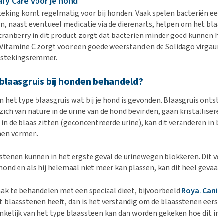
ary Care voor je hond
eking komt regelmatig voor bij honden. Vaak spelen bacteriën een 
an, naast eventueel medicatie via de dierenarts, helpen om het bla
 cranberry in dit product zorgt dat bacteriën minder goed kunnen 
Vitamine C zorgt voor een goede weerstand en de Solidago virgaur
ntstekingsremmer.
blaasgruis bij honden behandeld?
n het type blaasgruis wat bij je hond is gevonden. Blaasgruis onts
zich van nature in de urine van de hond bevinden, gaan kristallisere
in de blaas zitten (geconcentreerde urine), kan dit veranderen in 
nen vormen.
-stenen kunnen in het ergste geval de urinewegen blokkeren. Dit 
e hond en als hij helemaal niet meer kan plassen, kan dit heel gevaarl
vaak te behandelen met een speciaal dieet, bijvoorbeeld
Royal Cani
ht blaasstenen heeft, dan is het verstandig om de blaasstenen eers
nkelijk van het type blaassteen kan dan worden gekeken hoe dit 