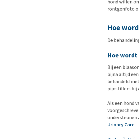
hond willen on
röntgenfoto of
Hoe word
De behandeling
Hoe wordt 
Bij een blaason
bijna altijd e
behandeld met 
pijnstillers bi
Als een hond v
voorgeschreve
ondersteunen a
Urinary Care
.