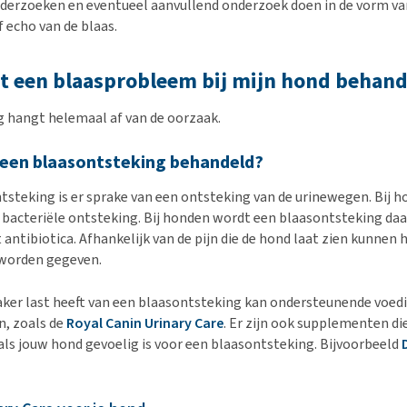
derzoeken en eventueel aanvullend onderzoek doen in de vorm va
 echo van de blaas.
t een blaasprobleem bij mijn hond behand
 hangt helemaal af van de oorzaak.
een blaasontsteking behandeld?
tsteking is er sprake van een ontsteking van de urinewegen. Bij ho
en bacteriële ontsteking. Bij honden wordt een blaasontsteking daa
antibiotica. Afhankelijk van de pijn die de hond laat zien kunnen 
j worden gegeven.
aker last heeft van een blaasontsteking kan ondersteunende voe
n, zoals de
Royal Canin Urinary Care
. Er zijn ook supplementen d
ls jouw hond gevoelig is voor een blaasontsteking. Bijvoorbeeld