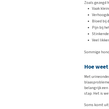
Zoals gezegd 
Vaak klein
Verhoogde
Bloed bij 
Pijn bij h
Stinkende
Veel likk
Sommige honde
Hoe weet 
Met urineonde
blaasproblemen
belangrijk een 
stap. Het is we
Soms komt uit 