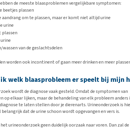
hebben de meeste blaasproblemen vergelijkbare symptomen:
e beetjes plassen
 aandrang om te plassen, maar er komt niet altijd urine
de urine
et plassen
 urine
en/wassen van de geslachtsdelen
n worden ook incontinent of gaan meer drinken en meer plassen
ik welk blaasprobleem er speelt bij mijn 
rzoek wordt de diagnose vaak gesteld. Omdat de symptomen van
 op elkaar lijken, maar de behandeling van elk probleem anders is
diagnose te laten stellen door je dierenarts. Urineonderzoek is hie
l belangrijk dat de urine schoon wordt opgevangen en vers is.
het urineonderzoek geen duidelijk oorzaak naar voren. Dan zal de 