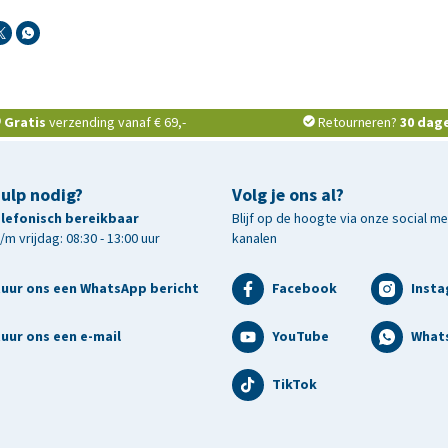
Gratis
verzending vanaf € 69,-
Retourneren?
30 dag
hulp nodig?
Volg je ons al?
telefonisch bereikbaar
Blijf op de hoogte via onze social m
m vrijdag: 08:30 - 13:00 uur
kanalen
tuur ons een WhatsApp bericht
Facebook
Inst
uur ons een e-mail
YouTube
What
TikTok