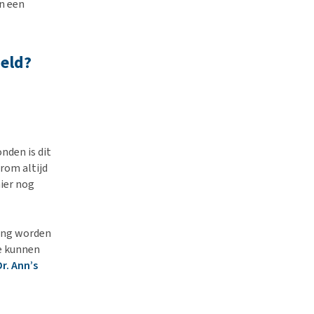
n een
eld?
nden is dit
rom altijd
hier nog
ding worden
ie kunnen
Dr. Ann’s