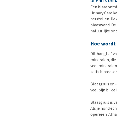
Dr Ann’s Urin
Een blaasontst
Urinary Care k
herstellen. De
blaaswand. De 
natuurlijke o
Hoe wordt 
Dit hangt af va
mineralen, die 
veel mineralen 
zelfs blaasste
Blaasgruis en 
veel pijn bij d
Blaasgruis is 
Als je hond ec
opereren. Afha