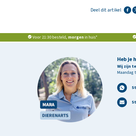
Deel dit artikel
Voor 21:30 besteld,
morgen
in huis*
Heb je 
Wij zijn 
Maandag t/
S
St