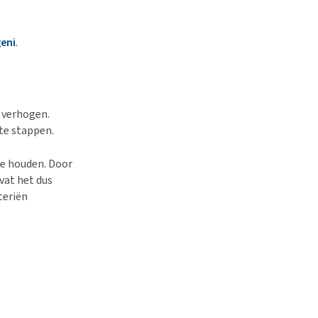
eni
.
 verhogen.
te stappen.
te houden. Door
vat het dus
teriën