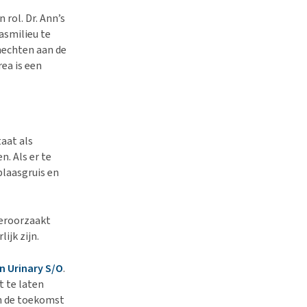
rol. Dr. Ann’s
asmilieu te
hechten aan de
ea is een
taat als
n. Als er te
blaasgruis en
veroorzaakt
ijk zijn.
n Urinary S/O
.
t te laten
in de toekomst