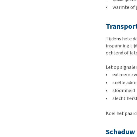
warmte of 
Transport
Tijdens hete d
inspanning tij
ochtend of lat
Let op signalen
extreem z
snelle ade
sloomheid
slecht hers
Koel het paard
Schaduw