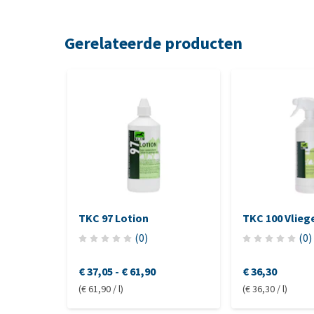
Gerelateerde producten
TKC 97 Lotion
TKC 100 Vlieg
(
0
)
(
0
)
€ 37,05
-
€ 61,90
€ 36,30
(€ 61,90 / l)
(€ 36,30 / l)