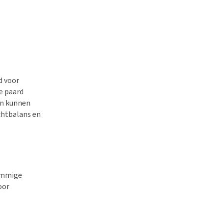
d voor
je paard
en kunnen
chtbalans en
sommige
oor