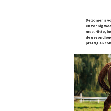
BARF
Hypoallergeen vo
Puppy apotheek
Biologisch honde
Vuurwerkangst
Vegan hondenvoe
De zomer is v
Bekijk alles
en zonnig wee
Snacks
mee. Hitte, i
Bekijk alles
de gezondheid
prettig en co