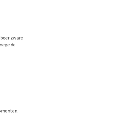
robeer zware
roege de
momenten.