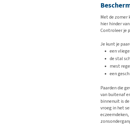
Beschermi
Met de zomer 
hier hinder va
Controleer je 
Je kunt je paa
een vlieg
de stal s
mest rege
een gesch
Paarden die ge
van buitenaf e
binnenuit is d
vroeg in het s
eczeemdeken, 
zonsondergang