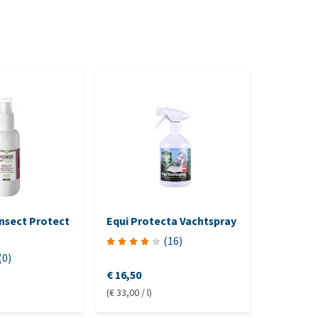
Herhaa
nsect Protect
Equi Protecta Vachtspray
NAF Elec
(
16
)
(
0
)
€ 16,50
€ 19,15
-
(€ 33,00 / l)
(€ 14,91 / l)