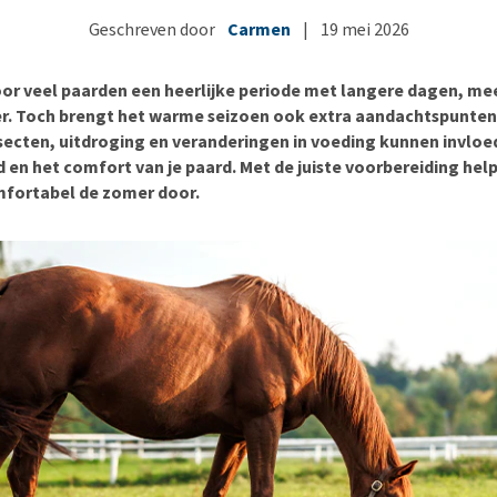
Bench
Nierproblemen
BARF
Ni
ho
er
Geschreven door
Carmen
|
19 mei 2026
Voer- en drinkbakken
Ouderdom en dementie
Puppy apotheek
Ou
He
nvoer
hu
Op reis en onderweg
Overgewicht en conditie
Vuurwerkangst
Ov
r
oor veel paarden een heerlijke periode met langere dagen, m
Be
Bekijk alles
Bekijk alles
Puppy benodigdheden
Sp
r. Toch brengt het warme seizoen ook extra aandachtspunten
nsecten, uitdroging en veranderingen in voeding kunnen invlo
Bekijk alles
Vr
 en het comfort van je paard. Met de juiste voorbereiding help
Be
mfortabel de zomer door.