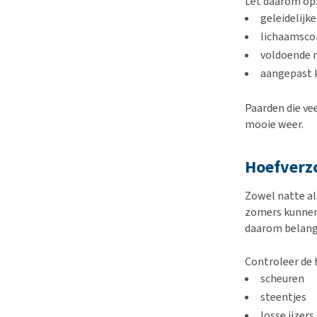
Let daarom op
geleidelij
lichaamsco
voldoende 
aangepast k
Paarden die ve
mooie weer.
Hoefverzo
Zowel natte a
zomers kunnen 
daarom belangr
Controleer de 
scheuren
steentjes
losse ijzers