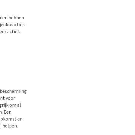
rden hebben
eukreacties.
er actief.
n bescherming
ent voor
rijk om al
n. Een
opkomst en
j helpen.