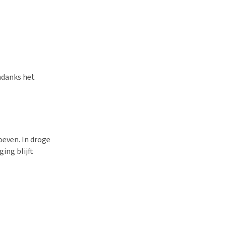
ndanks het
even. In droge
ing blijft