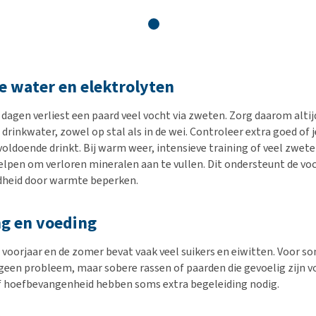
 water en elektrolyten
dagen verliest een paard veel vocht via zweten. Zorg daarom altij
drinkwater, zowel op stal als in de wei. Controleer extra goed of 
voldoende drinkt. Bij warm weer, intensieve training of veel zwet
elpen om verloren mineralen aan te vullen. Dit ondersteunt de vo
dheid door warmte beperken.
g en voeding
t voorjaar en de zomer bevat vaak veel suikers en eiwitten. Voor 
 geen probleem, maar sobere rassen of paarden die gevoelig zijn v
f hoefbevangenheid hebben soms extra begeleiding nodig.