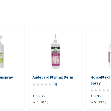
enspray
Audevard Flymax Derm
HorseFlex I
Spray
(
0
)
€ 39,35
€ 9,95
(€ 78,70 / l)
(€ 66,33 / l)