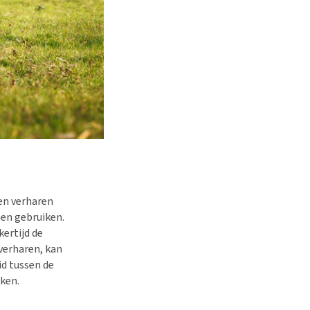
den verharen
nen gebruiken.
ertijd de
verharen, kan
id tussen de
ken.