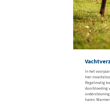
Vachtver
In het voorjaa
hier moeiteloo
Regelmatig bor
doorbloeding v
ondersteunin
haren. Warmer