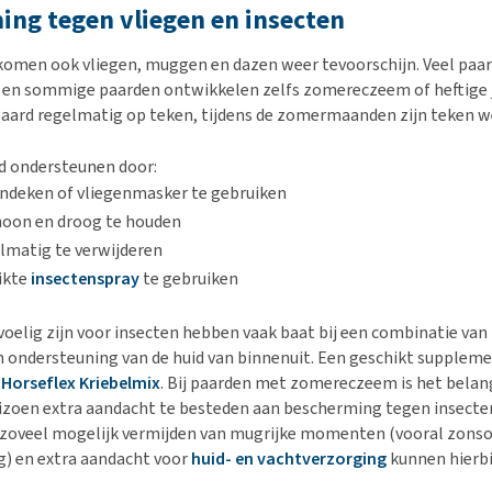
ng tegen vliegen en insecten
komen ook vliegen, muggen en dazen weer tevoorschijn. Veel paa
n en sommige paarden ontwikkelen zelfs zomereczeem of heftige j
paard regelmatig op teken, tijdens de zomermaanden zijn teken we
rd ondersteunen door:
endeken of vliegenmasker te gebruiken
choon en droog te houden
lmatig te verwijderen
ikte
insectenspray
te gebruiken
voelig zijn voor insecten hebben vaak baat bij een combinatie va
n ondersteuning van de huid van binnenuit. Een geschikt supplem
e
Horseflex Kriebelmix
. Bij paarden met zomereczeem is het belang
eizoen extra aandacht te besteden aan bescherming tegen insecte
zoveel mogelijk vermijden van mugrijke momenten (vooral zons
) en extra aandacht voor
huid- en vachtverzorging
kunnen hierbi