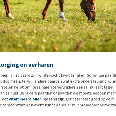
zorging en verharen
r begint het paard zijn wintervacht kwijt te raken. Sommige paar
s doorheen, terwijl andere paarden wat extra ondersteuning kun
stelen helpt om losse haren te verwijderen en stimuleert tegelijk
an de huid. Bij oudere paarden of paarden die moeite hebben met 
g met
vitamines
of
oliën
passend zijn. Let daarnaast goed op de hu
e temperaturen en vocht kunnen sneller huidproblemen veroorza