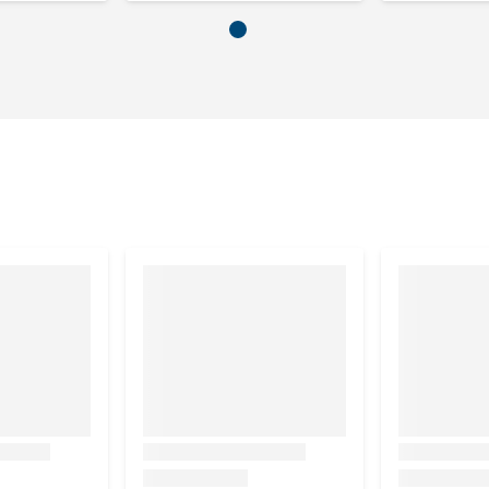
nnen vlokken nonGMO, lijnzaadolie, citruspulp, dextrose.
16.5%, ruw vet 3.5%, ruwe as 11%, ruwe celstof 17.5%, suiker
 10.000 mg, foliumzuur B11 120 mg, niacinamide 300 mg,
00 IE, Vitamine A 90.000 IE, Vitamine B1 180 mg, Vitamine
, Vitamine D3 19.800 IE, Vitamine K3 60 mg.