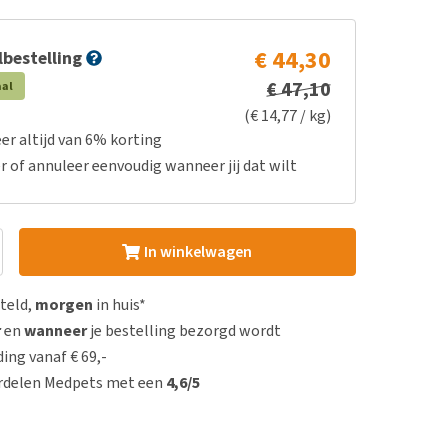
€ 44,30
bestelling
€ 47,10
aal
(€ 14,77 / kg)
er altijd van 6% korting
r of annuleer eenvoudig wanneer jij dat wilt
In winkelwagen
steld,
morgen
in huis*
r
en
wanneer
je bestelling bezorgd wordt
ing vanaf € 69,-
rdelen Medpets met een
4,6/5