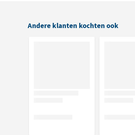
Te gebruiken
Andere klanten kochten ook
Voor paarden en pony's die extra vitamines kun
Voor paarden en pony's die moeite hebben met d
Voor oudere paarden en pony's
Toepassing
De Pavo MultiVit 15 wordt gegeven in een kuur van dr
toevoegt. Meestal is dat voldoende maar voor lang
Dosering
Paard (600 kg): 100 gram per dag
Pony (300 kg): 50 gram per dag