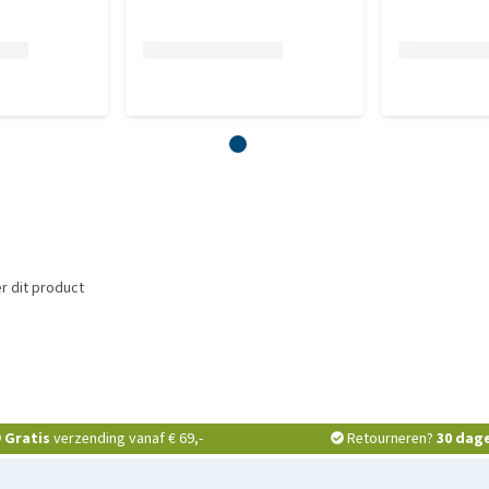
r dit product
Gratis
verzending vanaf € 69,-
Retourneren?
30 dag