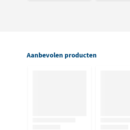
Inhoud
Emmer van 3 kg.
Samenstelling
Luzerne, roggevoerbloem, calciumcarbonaat, sojabo
Aanbevolen producten
Analytische bestanddelen
Calcium 1.4%, fosfor 0.7%, natrium 0.5%, ruw eiwit 
4%, zetmeel 9%.
Toevoegingsmiddelen per kg
Beta-caroteen 500IE, biotine B8 6.000 mcg, choline
panthotheenzuur B5 175 mg, Vitamine E (3a700i) 3.0
B2 180 mg, Vitamine B6 120 mg, Vitamine C 9.000 mg