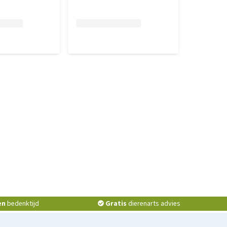
en
bedenktijd
Gratis
dierenarts advies