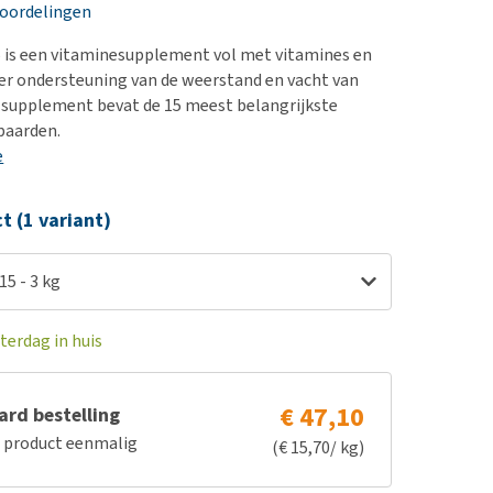
erproblemen
nd te zwaar wordt?
eoordelingen
derdom en dementie
lp! Mijn hond plast in
5 is een vitaminesupplement vol met vitamines en
is. Wat nu?
ergewicht en conditie
er ondersteuning van de weerstand en vacht van
kijk alles
 supplement bevat de 15 meest belangrijkste
ieren, pezen en botten
paarden.
uchtbaarheid
e
kijk alles
ct (1 variant)
15 - 3 kg
terdag in huis
€ 47,10
rd bestelling
e product eenmalig
(€ 15,70/ kg)