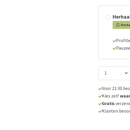
Herhaal
Herh
Profite
Pauzee
Voor 21:30 be
Kies zelf
waa
Gratis
verzend
Klanten beoo