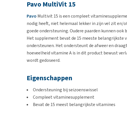
Pavo MultiVit 15
Pavo
Multivit 15 is een compleet vitaminesupplement
nodig heeft, niet helemaal lekker in zijn vel zit en/
goede ondersteuning. Oudere paarden kunnen ook b
Het supplement bevat de 15 meeste belangrijkste v
ondersteunen. Het ondersteunt de afweer en draagt 
hoeveelheid vitamine A is in dit product bewust ver
wordt gedoseerd.
Eigenschappen
Ondersteuning bij seizoenswissel
Compleet vitaminesupplement
Bevat de 15 meest belangrijkste vitamines
Ondersteunt de afweer van het paard
Draagt bij aan een glanzende vacht
Helpt bij het verharen