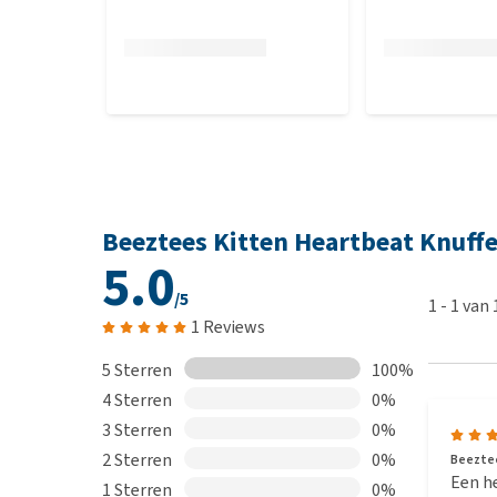
Beeztees Kitten Heartbeat Knuffe
5.0
/5
1
-
1
van
1 Reviews
5 Sterren
100%
4 Sterren
0%
3 Sterren
0%
2 Sterren
0%
Beeztee
Een he
1 Sterren
0%