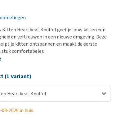
erproblemen
nd te zwaar wordt?
derdom en dementie
lp! Mijn hond plast in
eoordelingen
is. Wat nu?
ergewicht en conditie
kijk alles
 Kitten Heartbeat Knuffel geef je jouw kitten een
ieren, pezen en botten
igheid en vertrouwen in een nieuwe omgeving. Deze
uchtbaarheid
helpt je kitten ontspannen en maakt de eerste
 stuk comfortabeler.
kijk alles
e
ct (1 variant)
ten Heartbeat Knuffel
-08-2026 in huis