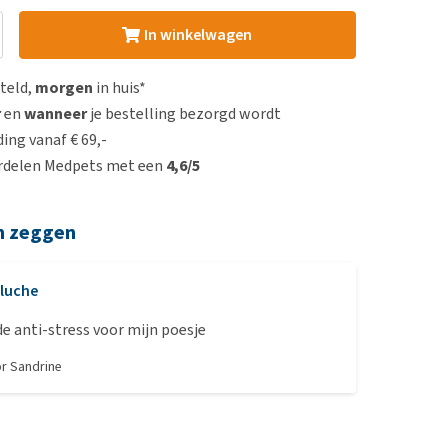
In winkelwagen
steld,
morgen
in huis*
r
en
wanneer
je bestelling bezorgd wordt
ing vanaf € 69,-
rdelen Medpets met een
4,6/5
n zeggen
luche
e anti-stress voor mijn poesje
or
Sandrine