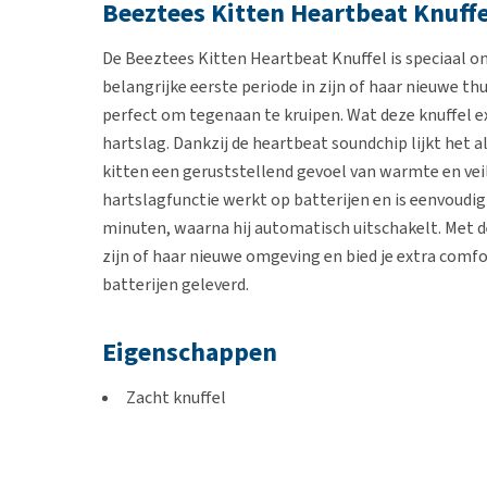
Beeztees Kitten Heartbeat Knuffe
De Beeztees Kitten Heartbeat Knuffel is speciaal o
belangrijke eerste periode in zijn of haar nieuwe thu
perfect om tegenaan te kruipen. Wat deze knuffel 
hartslag. Dankzij de heartbeat soundchip lijkt het a
kitten een geruststellend gevoel van warmte en veilig
hartslagfunctie werkt op batterijen en is eenvoudig
minuten, waarna hij automatisch uitschakelt. Met d
zijn of haar nieuwe omgeving en bied je extra comf
batterijen geleverd.
Eigenschappen
Zacht knuffel
Geeft een veilig en warm gevoel
Ingebouwde kunstmatige hartslag
Werkt op batterijen