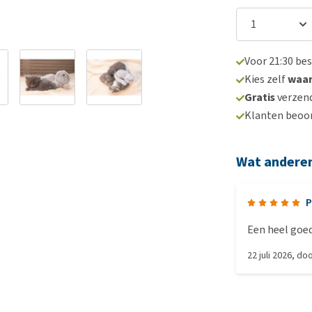
Voor 21:30 be
Kies zelf
waa
Gratis
verzend
Klanten beoo
Wat andere
P
Een heel goed
22 juli 2026
, do