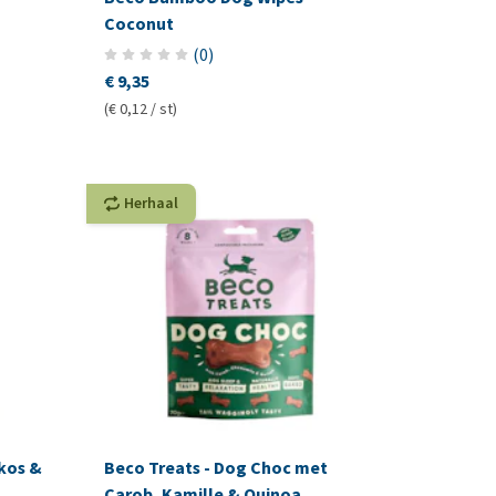
Coconut
(
0
)
€ 9,35
(€ 0,12 / st)
Herhaal
kos &
Beco Treats - Dog Choc met
Carob, Kamille & Quinoa