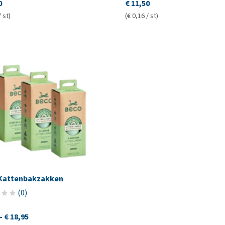
0
€ 11,50
/ st)
(€ 0,16 / st)
Kattenbakzakken
(
0
)
-
€ 18,95