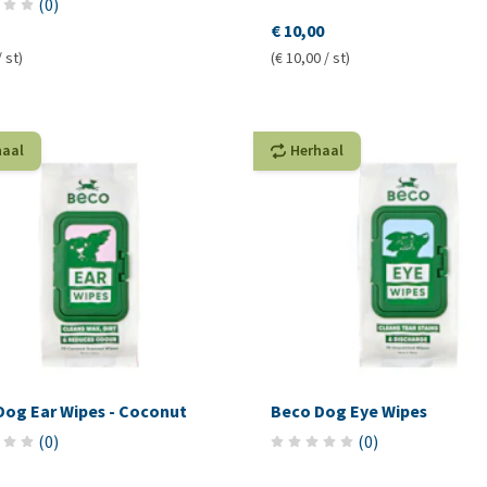
(
0
)
€ 10,00
/ st)
(€ 10,00 / st)
haal
Herhaal
Dog Ear Wipes - Coconut
Beco Dog Eye Wipes
(
0
)
(
0
)