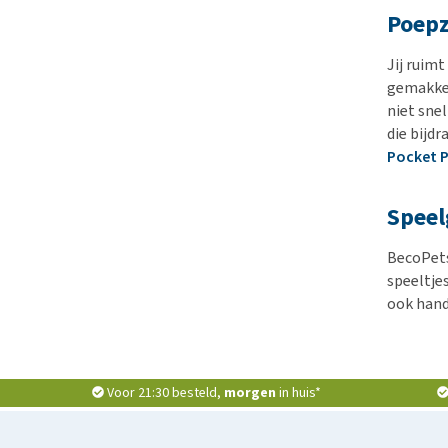
Poepz
Jij ruim
gemakkel
niet sne
die bijd
Pocket 
Speel
BecoPets
speeltjes
ook hand
Voor 21:30 besteld,
morgen
in huis*