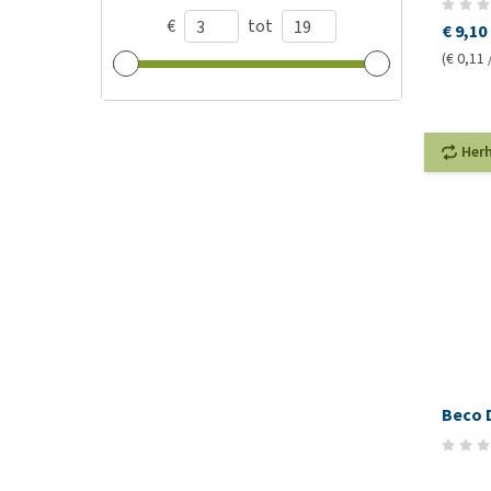
€
tot
€ 9,10
(€ 0,11 
Her
Beco 