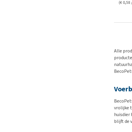
(€ 0,58 
Alle pro
producte
natuurha
BecoPets 
Voer
BecoPets
vrolijke
huisdier 
blijft de