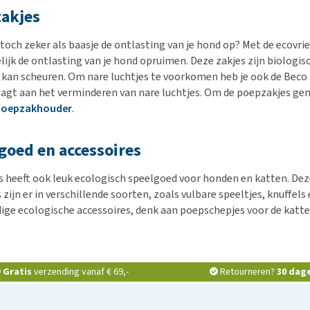
akjes
t toch zeker als baasje de ontlasting van je hond op? Met de ecovr
ijk de ontlasting van je hond opruimen. Deze zakjes zijn biologis
l kan scheuren. Om nare luchtjes te voorkomen heb je ook de Bec
raagt aan het verminderen van nare luchtjes. Om de poepzakjes gem
Poepzakhouder
.
goed en accessoires
 heeft ook leuk ecologisch speelgoed voor honden en katten. Deze 
 zijn er in verschillende soorten, zoals vulbare speeltjes, knuffe
ige ecologische accessoires, denk aan poepschepjes voor de katte
Gratis
verzending vanaf € 69,-
Retourneren?
30 dag