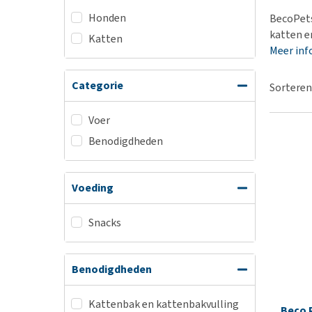
BARF
Hypoallergeen vo
Honden
BecoPets
Puppy apotheek
Biologisch honde
katten e
Katten
Vuurwerkangst
Meer inf
Vegan hondenvoe
Bekijk alles
Snacks
Categorie
Sorteren
Bekijk alles
Voer
Benodigdheden
Voeding
Snacks
Benodigdheden
Kattenbak en kattenbakvulling
Beco 