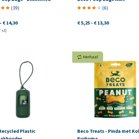
(
39
)
(
6
)
-
€ 14,30
€ 5,25
-
€ 13,30
/ st)
Herhaal
Recycled Plastic
Beco Treats - Pinda met Ko
akhouder
Kurkuma