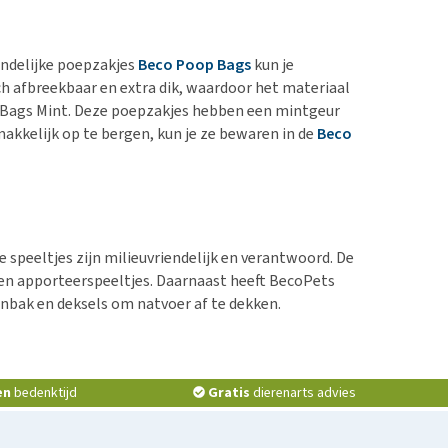
iendelijke poepzakjes
Beco Poop Bags
kun je
ch afbreekbaar en extra dik, waardoor het materiaal
o Bags Mint. Deze poepzakjes hebben een mintgeur
akkelijk op te bergen, kun je ze bewaren in de
Beco
speeltjes zijn milieuvriendelijk en verantwoord. De
ls en apporteerspeeltjes. Daarnaast heeft BecoPets
nbak en deksels om natvoer af te dekken.
en
bedenktijd
Gratis
dierenarts advies