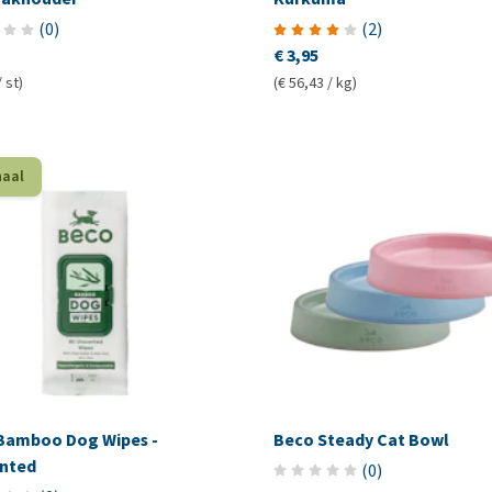
(
0
)
(
2
)
€ 3,95
/ st)
(€ 56,43 / kg)
haal
Bamboo Dog Wipes -
Beco Steady Cat Bowl
nted
(
0
)