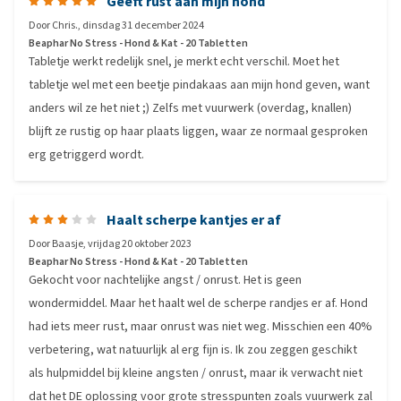
Geeft rust aan mijn hond
Door
Chris.
,
dinsdag 31 december 2024
Beaphar No Stress - Hond & Kat - 20 Tabletten
Tabletje werkt redelijk snel, je merkt echt verschil. Moet het
tabletje wel met een beetje pindakaas aan mijn hond geven, want
anders wil ze het niet ;) Zelfs met vuurwerk (overdag, knallen)
blijft ze rustig op haar plaats liggen, waar ze normaal gesproken
erg getriggerd wordt.
Haalt scherpe kantjes er af
Door
Baasje
,
vrijdag 20 oktober 2023
Beaphar No Stress - Hond & Kat - 20 Tabletten
Gekocht voor nachtelijke angst / onrust. Het is geen
wondermiddel. Maar het haalt wel de scherpe randjes er af. Hond
had iets meer rust, maar onrust was niet weg. Misschien een 40%
verbetering, wat natuurlijk al erg fijn is. Ik zou zeggen geschikt
als hulpmiddel bij kleine angsten / onrust, maar ik verwacht niet
dat het DE oplossing voor grote stresspunten zoals vuurwerk zal