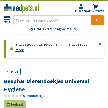
Inloggen
Winkelwagen
Menu
Gratis
verzending vanaf € 69,-
Trovet Week: tot 15% korting op Trovet
Lees
meer
Terug
Beaphar Dierendoekjes Universal
Hygiene
0 beoordelingen
Herhaal