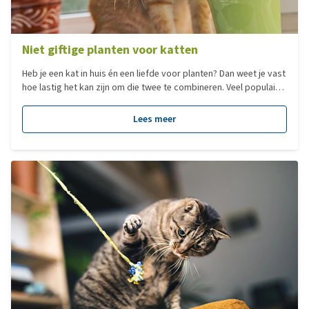
Niet giftige planten voor katten
Heb je een kat in huis én een liefde voor planten? Dan weet je vast
hoe lastig het kan zijn om die twee te combineren. Veel populaire
planten zijn helaas giftig voor katten, wat voor twijfels kan
zorgen bij elk nieuw plantje of boeket in huis. Gelukkig zijn er ook
Lees meer
genoeg niet giftige planten voor katten waarmee je je interieur of
tuin veilig kunt opfleuren. In deze blog ontdek je welke
kamerplanten veilig voor katten zijn én welke tuinplanten je
zonder zorgen in een katvriendelijke omgeving kunt zetten.