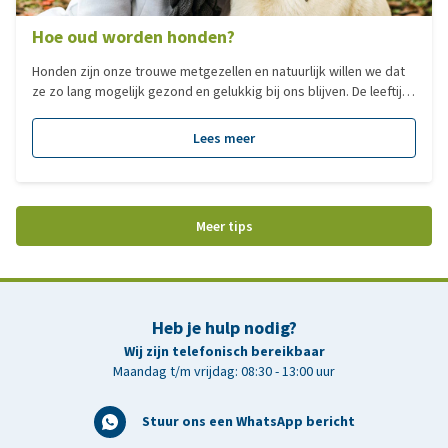
Hoe oud worden honden?
Honden zijn onze trouwe metgezellen en natuurlijk willen we dat
ze zo lang mogelijk gezond en gelukkig bij ons blijven. De leeftijd
die een hond kan bereiken, hangt af van verschillende factoren,
zoals het ras, de grootte en genetische aanleg. In deze blog lees
Lees meer
je hoe oud een hond gemiddeld wordt, welke factoren hierbij een
rol spelen en hoe je ervoor zorgt dat jouw hond zo gezond
mogelijk oud wordt.
Meer tips
Heb je hulp nodig?
Wij zijn telefonisch bereikbaar
Maandag t/m vrijdag: 08:30 - 13:00 uur
Stuur ons een WhatsApp bericht