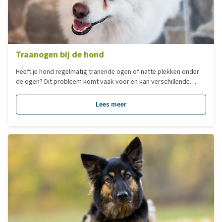
Traanogen bij de hond
Heeft je hond regelmatig tranende ogen of natte plekken onder
de ogen? Dit probleem komt vaak voor en kan verschillende
oorzaken hebben, van simpele irritaties tot allergieën. Het is
belangrijk om te weten waarop je moet letten en wanneer actie
Lees meer
nodig is. In dit artikel bespreken we veelvoorkomende oorzaken
en geven we praktische tips om hiermee om te gaan.