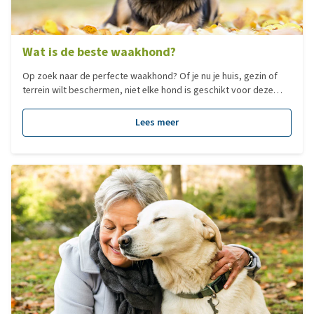
Wat is de beste waakhond?
Op zoek naar de perfecte waakhond? Of je nu je huis, gezin of
terrein wilt beschermen, niet elke hond is geschikt voor deze
taak. Maar wat maakt een goede waakhond? En welke rassen
blinken hierin uit? In deze blog ontdek je de beste waakhonden,
Lees meer
hun eigenschappen en waar je op moet letten bij de keuze voor
een trouwe beschermer.