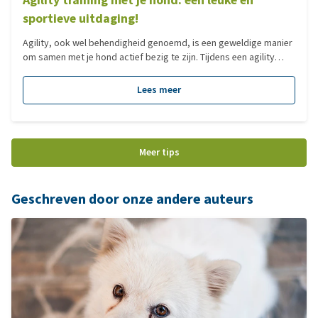
sportieve uitdaging!
Agility, ook wel behendigheid genoemd, is een geweldige manier
om samen met je hond actief bezig te zijn. Tijdens een agility
training leert je hond een parcours met verschillende obstakels
af te leggen, zoals een hondentunnel, hoogtesprong, slalom
Lees meer
paaltjes en een kattenloop. Dit vraagt om snelheid, behendigheid
en een goede samenwerking tussen jou en je hond. In deze blog
lees je alles over de betekenis van agility, hoe je kunt beginnen en
welke materialen je nodig hebt.
Meer tips
Geschreven door onze andere auteurs