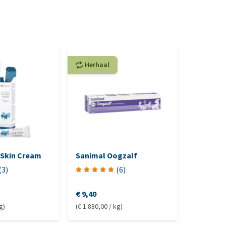
Herhaal
 Skin Cream
Sanimal Oogzalf
Palmisa
(
3
)
(
6
)
€ 9,40
€ 11,45
g)
(€ 1.880,00 / kg)
(€ 2.290,00