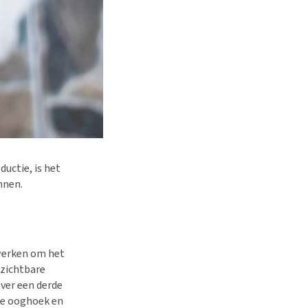
uctie, is het
nnen.
nwerken om het
zichtbare
ver een derde
ste ooghoek en