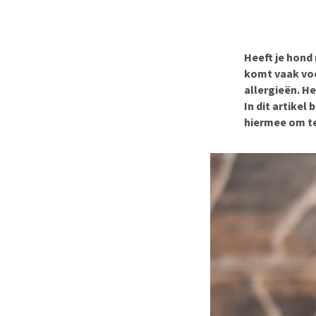
BARF
Hypoallergeen vo
Puppy apotheek
Biologisch honde
Vuurwerkangst
Vegan hondenvoe
Heeft je hond
Bekijk alles
komt vaak voo
Snacks
allergieën. He
Bekijk alles
In dit artike
hiermee om t