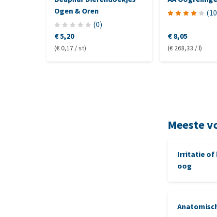
Ogen & Oren
(
10
(
0
)
€ 5,20
€ 8,05
(€ 0,17 / st)
(€ 268,33 / l)
Meeste v
Irritatie o
oog
Anatomisch