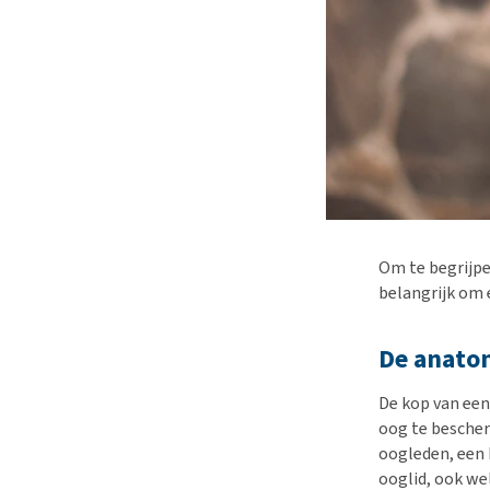
Om te begrijpe
belangrijk om 
De anato
De kop van een
oog te besche
oogleden, een 
ooglid, ook we