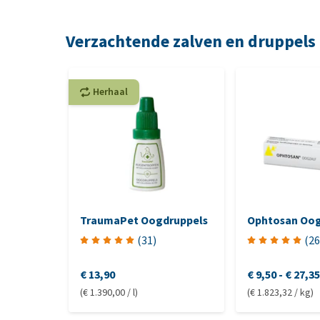
beschadi
veroorz
Verzachtende zalven en druppels
ogen en
Ectop
haartjes
Herhaal
op het o
tegen he
wat irri
veroorza
Afwij
ooglid: 
Maxani Eye
eye”, wa
TraumaPet Oogdruppels
Ophtosan Oog
oo
het derd
Maxan
(
31
)
(
26
buiten p
irritati
€ 13,90
€ 9,50
-
€ 27,35
(€ 1.390,00 / l)
(€ 1.823,32 / kg)