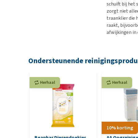
schuift bij het
zorgt niet all
traanklier die
raakt, bijvoorb
afwijkingen in
Ondersteunende reinigingsprodu
Herhaal
Herhaal
10% korting
Beaphar Dierendoekjes
AA Oogreinige