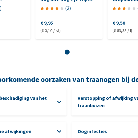
)
(
2
)
€ 9,95
€ 9,50
(€ 0,10 / st)
(€ 63,33 / l)
oorkomende oorzaken van traanogen bij d
f beschadiging van het
Verstopping of afwijking v
traanbuizen
e afwijkingen
Ooginfecties