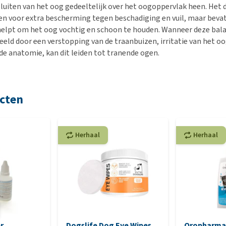
 sluiten van het oog gedeeltelijk over het oogoppervlak heen. Het 
een voor extra bescherming tegen beschadiging en vuil, maar beva
 helpt om het oog vochtig en schoon te houden. Wanneer deze bal
eeld door een verstopping van de traanbuizen, irritatie van het oo
 de anatomie, kan dit leiden tot tranende ogen.
cten
Herhaal
Herhaal
r
Dogslife Dog Eye Wipes
Oropharma 