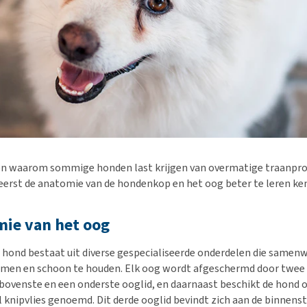
n waarom sommige honden last krijgen van overmatige traanprod
eerst de anatomie van de hondenkop en het oog beter te leren ke
mie van het oog
 hond bestaat uit diverse gespecialiseerde onderdelen die same
rmen en schoon te houden. Elk oog wordt afgeschermd door twee 
bovenste en een onderste ooglid, en daarnaast beschikt de hond o
l knipvlies genoemd. Dit derde ooglid bevindt zich aan de binnen