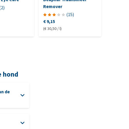
Remover
(
2
)
(
15
)
€ 9,15
€ 16,35
(€ 30,50 / l)
(€ 1.090,00
e hond
an de