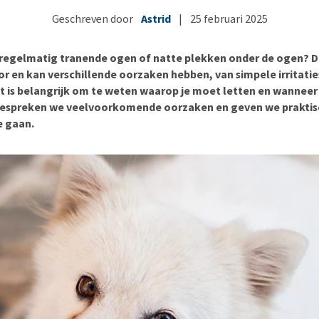
Bench
Nierproblemen
BARF
Ni
ho
er
Geschreven door
Astrid
|
25 februari 2025
Voer- en drinkbakken
Ouderdom en dementie
Puppy apotheek
Ou
He
nvoer
hu
Op reis en onderweg
Overgewicht en conditie
Vuurwerkangst
Ov
r
 regelmatig tranende ogen of natte plekken onder de ogen? D
Be
Bekijk alles
Bekijk alles
Puppy benodigdheden
Sp
r en kan verschillende oorzaken hebben, van simpele irritatie
t is belangrijk om te weten waarop je moet letten en wanneer a
Bekijk alles
Vr
l bespreken we veelvoorkomende oorzaken en geven we praktis
Be
e gaan.