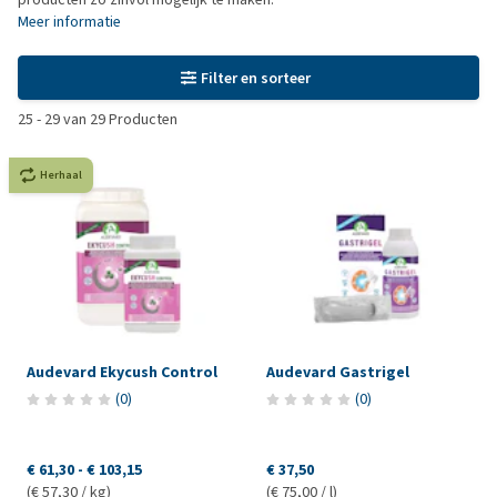
Meer informatie
Filter en sorteer
25
-
29
van
29
Producten
Herhaal
Audevard Ekycush Control
Audevard Gastrigel
(
0
)
(
0
)
€ 61,30
-
€ 103,15
€ 37,50
(€ 57,30 / kg)
(€ 75,00 / l)