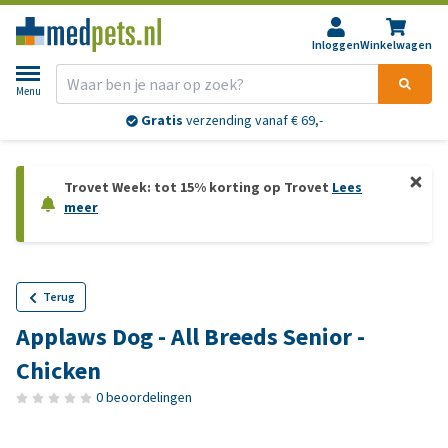
Inloggen
Winkelwagen
Menu
Gratis
verzending vanaf € 69,-
Trovet Week: tot 15% korting op Trovet
Lees
meer
Terug
Applaws Dog - All Breeds Senior -
Chicken
0 beoordelingen