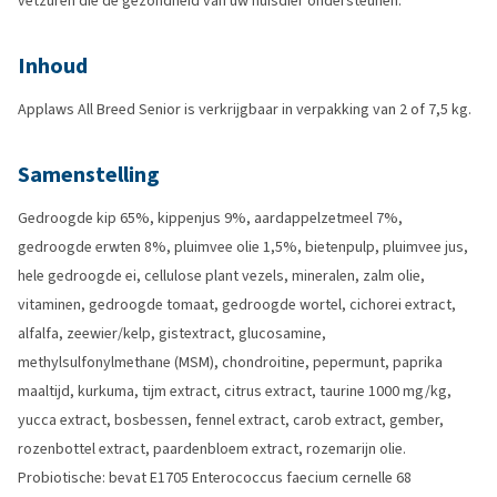
vetzuren die de gezondheid van uw huisdier ondersteunen.
Inhoud
Applaws All Breed Senior is verkrijgbaar in verpakking van 2 of 7,5 kg.
Samenstelling
Gedroogde kip 65%, kippenjus 9%, aardappelzetmeel 7%,
gedroogde erwten 8%, pluimvee olie 1,5%, bietenpulp, pluimvee jus,
hele gedroogde ei, cellulose plant vezels, mineralen, zalm olie,
vitaminen, gedroogde tomaat, gedroogde wortel, cichorei extract,
alfalfa, zeewier/kelp, gistextract, glucosamine,
methylsulfonylmethane (MSM), chondroitine, pepermunt, paprika
maaltijd, kurkuma, tijm extract, citrus extract, taurine 1000 mg/kg,
yucca extract, bosbessen, fennel extract, carob extract, gember,
rozenbottel extract, paardenbloem extract, rozemarijn olie.
Probiotische: bevat E1705 Enterococcus faecium cernelle 68