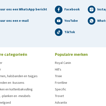
tuur ons een WhatsApp bericht
Facebook
Inst
uur ons een e-mail
YouTube
What
TikTok
re categorieën
Populaire merken
er
Royal Canin
r
Hill's
men, halsbanden en tuigjes
Trixie
den en -kussens
Frontline
ken en kattenbakvulling
Specific
 -planken en -meubels
Trovet
eelgoed
Advantix