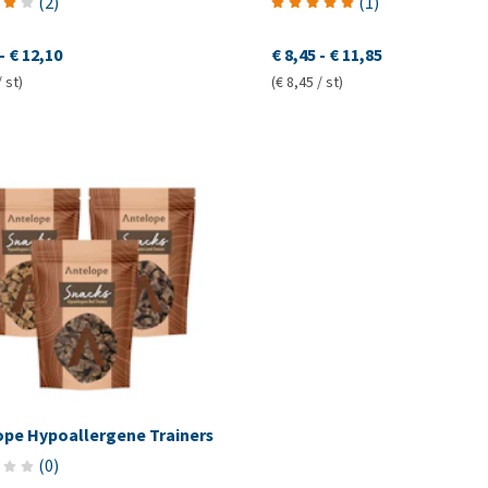
(
2
)
(
1
)
-
€ 12,10
€ 8,45
-
€ 11,85
/ st)
(€ 8,45 / st)
ope Hypoallergene Trainers
(
0
)