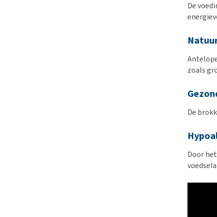
De voedi
energiev
Natuur
Antelope
zoals gro
Gezon
De brokk
Hypoal
Door het
voedsela