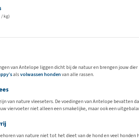
5
 / kg)
ngen van Antelope liggen dicht bij de natuur en brengen jouw dier
ppy’s
als
volwassen honden
van alle rassen.
lees
ijn van nature vleeseters. De voedingen van Antelope bevatten da
 jouw viervoeter niet alleen een smakelijke, maar ook een uitgebala
rij
ehoren van nature niet tot het dieet van de hond en veel honden