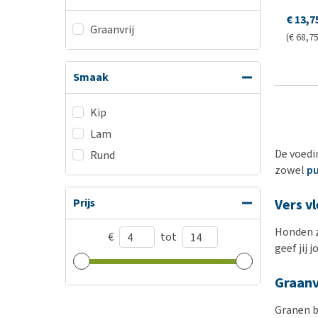
€ 13,7
Graanvrij
(€ 68,75
Smaak
Kip
Lam
De voedi
Rund
zowel
pu
Prijs
Vers v
Honden z
€
tot
geef jij
Graanv
Granen b