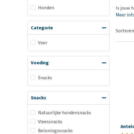
BARF
Hypoallergeen vo
Honden
Is jouw h
Puppy apotheek
Biologisch honde
Meer inf
Vuurwerkangst
Vegan hondenvoe
Categorie
Bekijk alles
Sorteren
Snacks
Bekijk alles
Voer
Voeding
Snacks
Snacks
Natuurlijke hondensnacks
Vleessnacks
Antel
Beloningssnacks