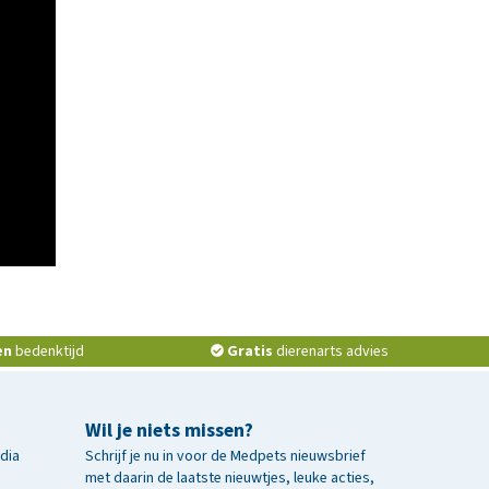
en
bedenktijd
Gratis
dierenarts advies
Wil je niets missen?
edia
Schrijf je nu in voor de Medpets nieuwsbrief
met daarin de laatste nieuwtjes, leuke acties,