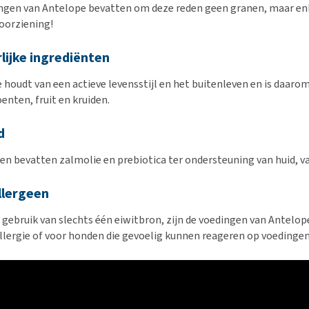
ngen van Antelope bevatten om deze reden geen granen, maar enk
oorziening!
lijke ingrediënten
 houdt van een actieve levensstijl en het buitenleven en is daaro
enten, fruit en kruiden.
d
en bevatten zalmolie en prebiotica ter ondersteuning van huid, v
lergeen
 gebruik van slechts één eiwitbron, zijn de voedingen van Antelo
llergie of voor honden die gevoelig kunnen reageren op voedingen