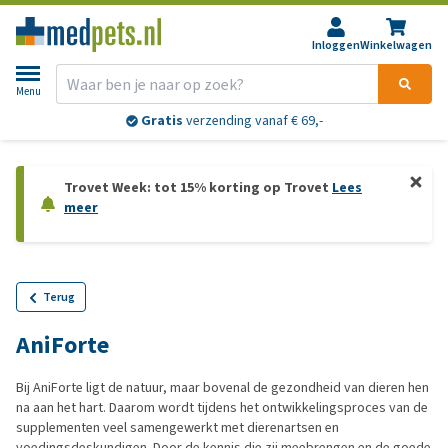
Inloggen
Winkelwagen
Menu
Gratis
verzending vanaf € 69,-
Trovet Week: tot 15% korting op Trovet
Lees
meer
Terug
AniForte
Bij AniForte ligt de natuur, maar bovenal de gezondheid van dieren hen
na aan het hart. Daarom wordt tijdens het ontwikkelingsproces van de
supplementen veel samengewerkt met dierenartsen en
voedingsdeskundigen. Door de kennis die zij meebrengen en de goede