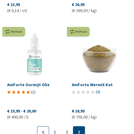
€ 13,95
€ 26,95
(€ 0,14 / st)
(€ 269,50 / kg)
Herhaal
Herhaal
AniForte Oormijt Olie
AniForte WermiX Kat
(
1
)
(
0
)
€ 15,95
-
€ 20,00
€ 18,95
(€ 400,00 / l)
(€ 758,00 / kg)
1
2
3