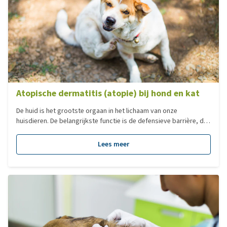
Atopische dermatitis (atopie) bij hond en kat
De huid is het grootste orgaan in het lichaam van onze
huisdieren. De belangrijkste functie is de defensieve barrière, die
het lichaam beschermt tegen aanvallen van buitenaf. Atopische
dermatitis (atopie) is de meest voorkomende allergische
Lees meer
aandoening bij honden. Hierbij treedt een afweerreactie op
tegen, op zichzelf onschadelijke, stoffen in de omgeving, zoals
planten of bomen pollen, onkruid, schimmels, gisten en mijten.
Vaak heeft dit te maken met een genetische aanleg.