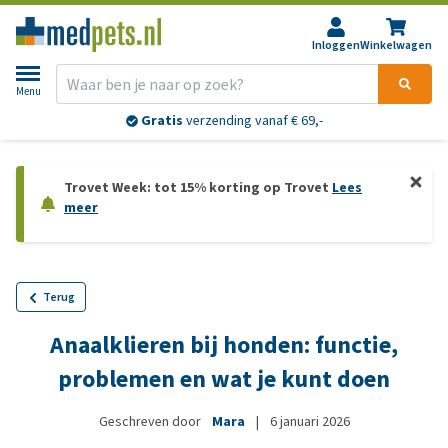
Inloggen
Winkelwagen
Menu
Gratis
verzending vanaf € 69,-
Trovet Week: tot 15% korting op Trovet
Lees
meer
Terug
Anaalklieren bij honden: functie,
problemen en wat je kunt doen
Geschreven door
Mara
|
6 januari 2026