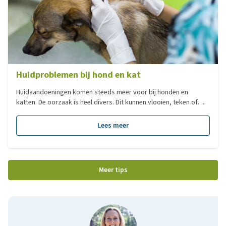
Huidproblemen bij hond en kat
Huidaandoeningen komen steeds meer voor bij honden en
katten. De oorzaak is heel divers. Dit kunnen vlooien, teken of
schimmels zijn, maar bijvoorbeeld ook allergieën. In dit
blogartikel worden de meest voorkomende oorzaken van
Lees meer
huidproblemen besproken.
Meer tips