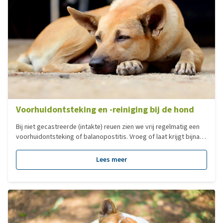
Voorhuidontsteking en -reiniging bij de hond
Bij niet gecastreerde (intakte) reuen zien we vrij regelmatig een
voorhuidontsteking of balanopostitis. Vroeg of laat krijgt bijna
elke niet gecastreerde reu er wel eens (of vaker) last van. Meestal
is dit niet iets ernstigs, maar het kan wel vervelend zijn voor
Lees meer
mens en dier.