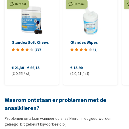
Herhaal
Herhaal
Glandex Soft Chews
Glandex Wipes
(
83
)
(
3
)
€ 21,30
-
€ 66,15
€ 15,90
(€ 0,55 / st)
(€ 0,21 / st)
Waarom ontstaan er problemen met de
anaalklieren?
Problemen ontstaan wanneer de anaalklieren niet goed worden
geleegd. Dit gebeurt bijvoorbeeld bij: