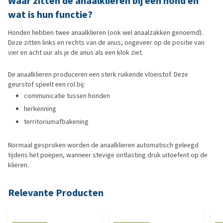
Waar zitten de anaalklieren bij een hond en
wat is hun functie?
Honden hebben twee anaalklieren (ook wel anaalzakken genoemd).
Deze zitten links en rechts van de anus, ongeveer op de positie van
vier en acht uur als je de anus als een klok ziet.
De anaalklieren produceren een sterk ruikende vloeistof. Deze
geurstof speelt een rol bij:
communicatie tussen honden
herkenning
territoriumafbakening
Normaal gesproken worden de anaalklieren automatisch geleegd
tijdens het poepen, wanneer stevige ontlasting druk uitoefent op de
klieren.
Relevante Producten