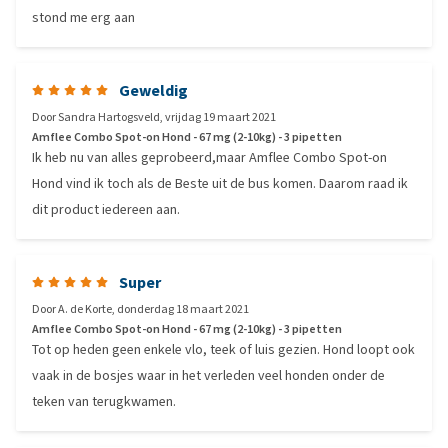
stond me erg aan
Geweldig
Door
Sandra Hartogsveld
,
vrijdag 19 maart 2021
Amflee Combo Spot-on Hond - 67 mg (2-10kg) - 3 pipetten
Ik heb nu van alles geprobeerd,maar Amflee Combo Spot-on
Hond vind ik toch als de Beste uit de bus komen. Daarom raad ik
dit product iedereen aan.
Super
Door
A. de Korte
,
donderdag 18 maart 2021
Amflee Combo Spot-on Hond - 67 mg (2-10kg) - 3 pipetten
Tot op heden geen enkele vlo, teek of luis gezien. Hond loopt ook
vaak in de bosjes waar in het verleden veel honden onder de
teken van terugkwamen.