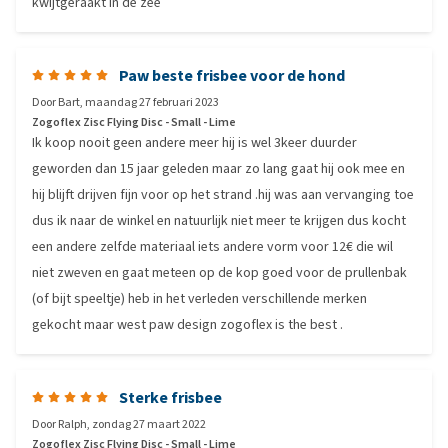
kwijtgeraakt in de zee
Paw beste frisbee voor de hond
Door
Bart
,
maandag 27 februari 2023
Zogoflex Zisc Flying Disc - Small - Lime
Ik koop nooit geen andere meer hij is wel 3keer duurder
geworden dan 15 jaar geleden maar zo lang gaat hij ook mee en
hij blijft drijven fijn voor op het strand .hij was aan vervanging toe
dus ik naar de winkel en natuurlijk niet meer te krijgen dus kocht
een andere zelfde materiaal iets andere vorm voor 12€ die wil
niet zweven en gaat meteen op de kop goed voor de prullenbak
(of bijt speeltje) heb in het verleden verschillende merken
gekocht maar west paw design zogoflex is the best .
Sterke frisbee
Door
Ralph
,
zondag 27 maart 2022
Zogoflex Zisc Flying Disc - Small - Lime