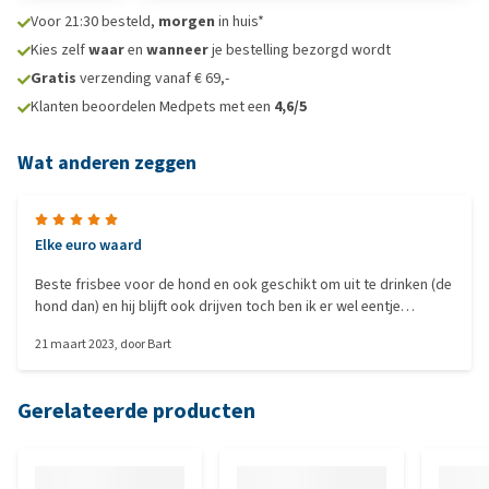
Voor 21:30 besteld,
morgen
in huis*
Kies zelf
waar
en
wanneer
je bestelling bezorgd wordt
Gratis
verzending vanaf € 69,-
Klanten beoordelen Medpets met een
4,6/5
Wat anderen zeggen
Elke euro waard
Beste frisbee voor de hond en ook geschikt om uit te drinken (de
hond dan) en hij blijft ook drijven toch ben ik er wel eentje
kwijtgeraakt in de zee
21 maart 2023
, door
Bart
Gerelateerde producten