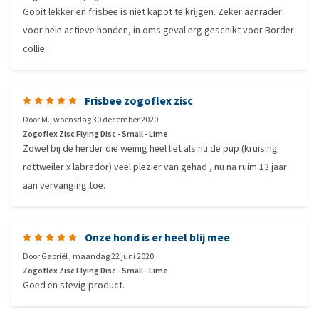
Gooit lekker en frisbee is niet kapot te krijgen. Zeker aanrader
voor hele actieve honden, in oms geval erg geschikt voor Border
collie.
Frisbee zogoflex zisc
Door
M.
,
woensdag 30 december 2020
Zogoflex Zisc Flying Disc - Small - Lime
Zowel bij de herder die weinig heel liet als nu de pup (kruising
rottweiler x labrador) veel plezier van gehad , nu na ruim 13 jaar
aan vervanging toe.
Onze hond is er heel blij mee
Door
Gabriël
,
maandag 22 juni 2020
Zogoflex Zisc Flying Disc - Small - Lime
Goed en stevig product.