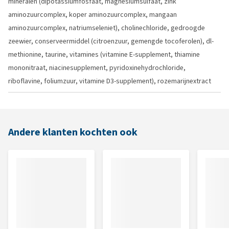
mineralen (dipotassiumfosfaat, magnesiumsulfaat, zink
aminozuurcomplex, koper aminozuurcomplex, mangaan
aminozuurcomplex, natriumseleniet), cholinechloride, gedroogde
zeewier, conserveermiddel (citroenzuur, gemengde tocoferolen), dl-
methionine, taurine, vitamines (vitamine E-supplement, thiamine
mononitraat, niacinesupplement, pyridoxinehydrochloride,
riboflavine, foliumzuur, vitamine D3-supplement), rozemarijnextract
Andere klanten kochten ook