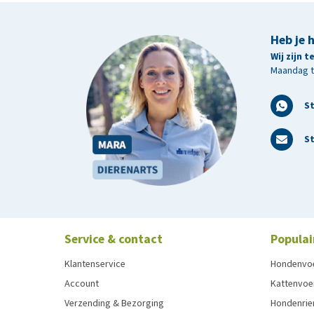
Heb je 
Wij zijn 
Maandag t/
S
St
Service & contact
Populai
Klantenservice
Hondenvo
Account
Kattenvoe
Verzending & Bezorging
Hondenrie