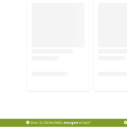
runderbot, lecithine, mineralen, gedroogde kelp, z
mononitraat, vitamine B5-supplement, vitamine D
Analytische bestanddelen
Ruw eiwit 9%, Ruw vet 6%, Ruwe as 4%, Ruwe celst
(berekend) 1250 kcal/kg
Voor 21:30 besteld,
morgen
in huis*