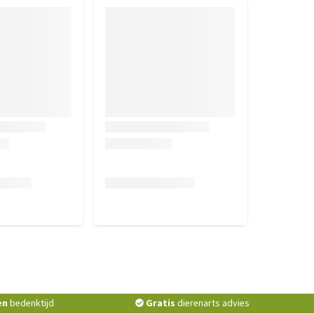
en
bedenktijd
Gratis
dierenarts advies