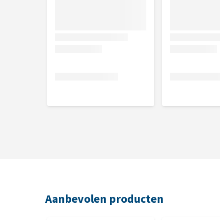
Gemaakt in Nieuw-Zeeland, volgens authentiek 
92% vleesgehalte
Vrij van granen, aardappelen, maïs, soja en toeg
Gemaakt met vrije uitloop, gras-gevoerde runde
Smaak
Rund
Inhoud
12 x 390 gram
Samenstelling
Ingrediënten
Aanbevolen producten
Rundvlees, bouillon van rundvlees, long, nier, leve