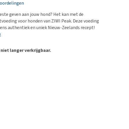
erproblemen
nd te zwaar wordt?
eoordelingen
derdom en dementie
lp! Mijn hond plast in
erbeste geven aan jouw hond? Het kan met de
is. Wat nu?
ergewicht en conditie
tvoeding voor honden van ZIWI Peak. Deze voeding
kijk alles
ens authentiek en uniek Nieuw-Zeelands recept!
ieren, pezen en botten
e
uchtbaarheid
kijk alles
 niet langer verkrijgbaar.