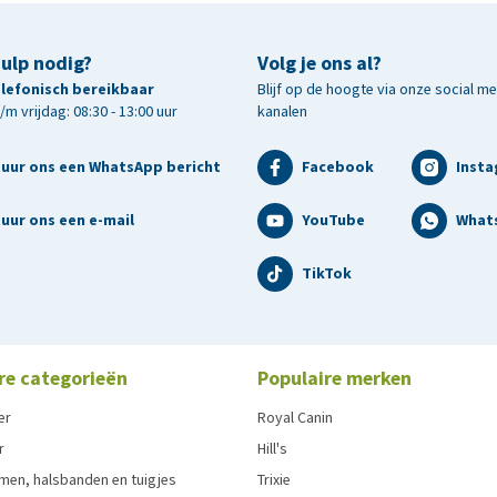
hulp nodig?
Volg je ons al?
telefonisch bereikbaar
Blijf op de hoogte via onze social m
m vrijdag: 08:30 - 13:00 uur
kanalen
tuur ons een WhatsApp bericht
Facebook
Inst
uur ons een e-mail
YouTube
What
TikTok
re categorieën
Populaire merken
er
Royal Canin
r
Hill's
men, halsbanden en tuigjes
Trixie