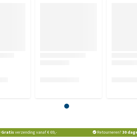
out, vitamines (vitamine E-supplement, thiamine-
3-supplement, foliumzuur).
of 2%, Vocht 78%, Chondroïtine 300 mg/kg, Caloriegehalte
Gratis
verzending vanaf € 69,-
Retourneren?
30 dag