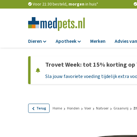
Voor 21:30 besteld,
morgen
in huis*
Dieren
Apotheek
Merken
Advies van
Voer
Apotheek
Trovet Week: tot 15% korting op
Hondenbrokken
Vlooien en teken
Sla jouw favoriete voeding tijdelijk extra voo
Natvoer
Ontworming
Dieetvoer
Medicijnen en
supplementen
Standaardvoer
Probiotica en we
Graanvrij honden
Terug
Home
Honden
Voer
Natvoer
Graanvrij
ZI
Vitamines en min
Puppyvoer en sna
Medische benodi
Glutenvrij honden