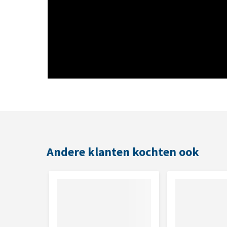
Het recept is uniek, omdat deze voor 92% uit vlees 
volledig in balans. Het hondenvoer met de smaak va
toegevoegde suikers. In plaats hiervan worden er ki
ingrediënten met een hoog vleesgehalte. ZIWI Peak 
Andere klanten kochten ook
Eigenschappen
Natvoeding voor alle rassen en alle levensfasen
Geleverd in BPA-vrije blikken