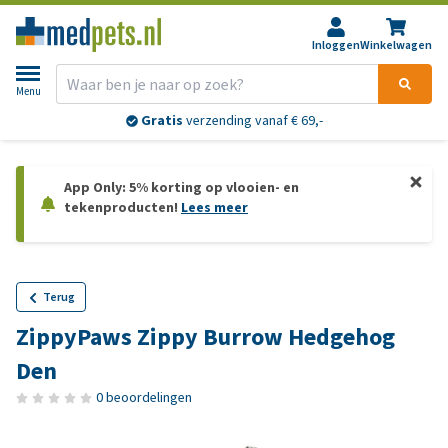
Inloggen
Winkelwagen
Menu
Gratis
verzending vanaf € 69,-
App Only: 5% korting op vlooien- en
tekenproducten!
Lees meer
Terug
ZippyPaws Zippy Burrow Hedgehog
Den
0 beoordelingen