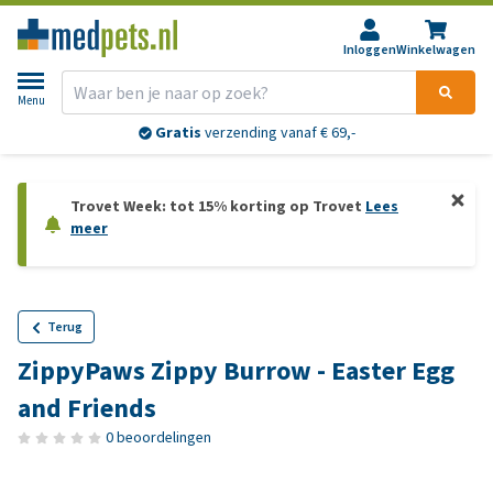
Inloggen
Winkelwagen
Menu
Gratis
verzending vanaf € 69,-
Trovet Week: tot 15% korting op Trovet
Lees
meer
Terug
ZippyPaws Zippy Burrow - Easter Egg
and Friends
0 beoordelingen