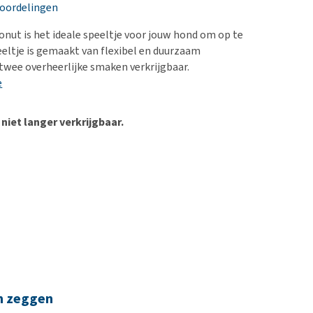
erproblemen
nd te zwaar wordt?
eoordelingen
derdom en dementie
lp! Mijn hond plast in
onut is het ideale speeltje voor jouw hond om op te
is. Wat nu?
ergewicht en conditie
eltje is gemaakt van flexibel en duurzaam
kijk alles
 twee overheerlijke smaken verkrijgbaar.
ieren, pezen en botten
e
uchtbaarheid
kijk alles
 niet langer verkrijgbaar.
n zeggen