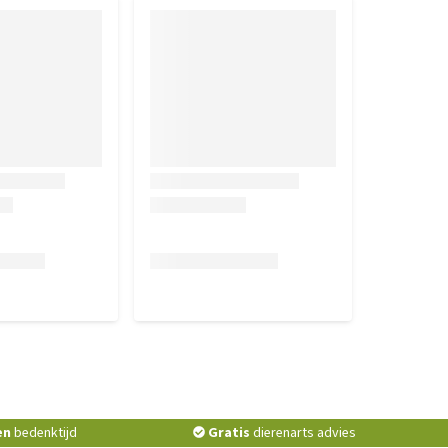
en
bedenktijd
Gratis
dierenarts advies