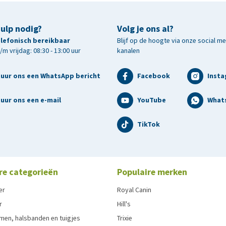
hulp nodig?
Volg je ons al?
telefonisch bereikbaar
Blijf op de hoogte via onze social m
m vrijdag: 08:30 - 13:00 uur
kanalen
tuur ons een WhatsApp bericht
Facebook
Inst
uur ons een e-mail
YouTube
What
TikTok
re categorieën
Populaire merken
er
Royal Canin
r
Hill's
men, halsbanden en tuigjes
Trixie