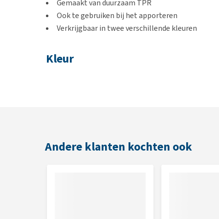
Gemaakt van duurzaam TPR
Ook te gebruiken bij het apporteren
Verkrijgbaar in twee verschillende kleuren
Kleur
Chocolade: bruin
Aardbei: roze
Afmetingen
13 cm
Andere klanten kochten ook