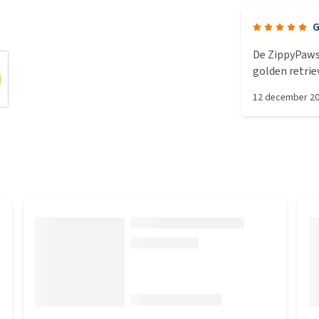
G
De ZippyPaws
golden retriev
Ik had hem gr
12 december 2
alsnog dol op
maanden is he