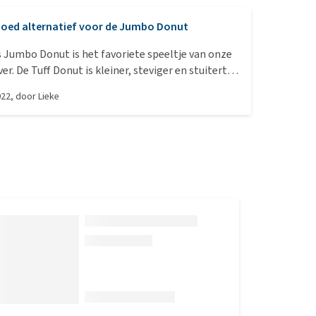
oed alternatief voor de Jumbo Donut
 Jumbo Donut is het favoriete speeltje van onze
er. De Tuff Donut is kleiner, steviger en stuitert.
aag een slag groter gehad, maar de hond is er
022
, door
Lieke
 (met name op het scherpe piepgeluid). Na 2
t speeltje nog steeds zo goed als nieuw!