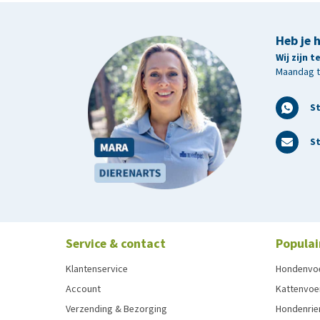
Heb je 
Wij zijn 
Maandag t/
S
St
Service & contact
Populai
Klantenservice
Hondenvo
Account
Kattenvoe
Verzending & Bezorging
Hondenrie