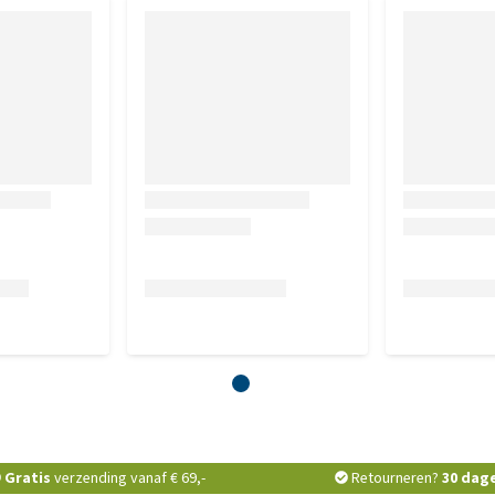
Gratis
verzending vanaf € 69,-
Retourneren?
30 dag