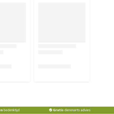
en
bedenktijd
Gratis
dierenarts advies