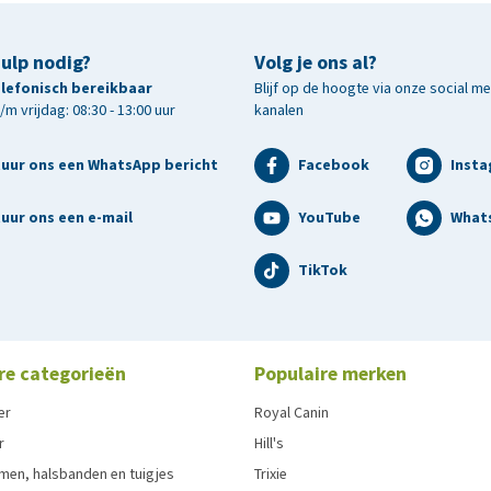
hulp nodig?
Volg je ons al?
telefonisch bereikbaar
Blijf op de hoogte via onze social m
m vrijdag: 08:30 - 13:00 uur
kanalen
tuur ons een WhatsApp bericht
Facebook
Inst
uur ons een e-mail
YouTube
What
TikTok
re categorieën
Populaire merken
er
Royal Canin
r
Hill's
men, halsbanden en tuigjes
Trixie