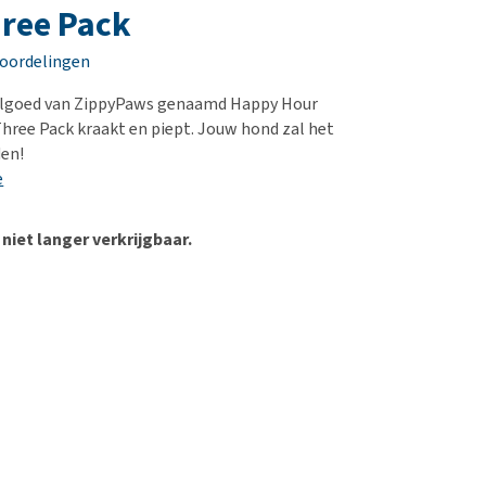
erproblemen
nd te zwaar wordt?
ree Pack
derdom en dementie
lp! Mijn hond plast in
eoordelingen
is. Wat nu?
ergewicht en conditie
kijk alles
lgoed van ZippyPaws genaamd Happy Hour
ieren, pezen en botten
hree Pack kraakt en piept. Jouw hond zal het
uchtbaarheid
den!
e
kijk alles
 niet langer verkrijgbaar.