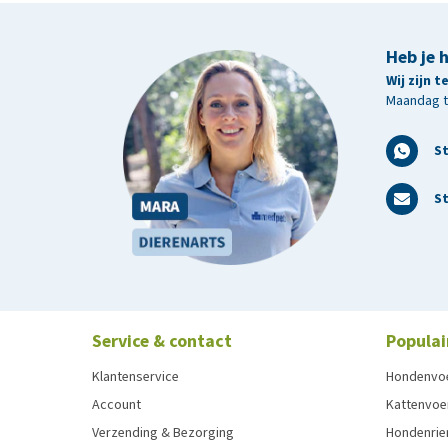
Heb je 
Wij zijn 
Maandag t/
S
St
Service & contact
Populai
Klantenservice
Hondenvo
Account
Kattenvoe
Verzending & Bezorging
Hondenrie