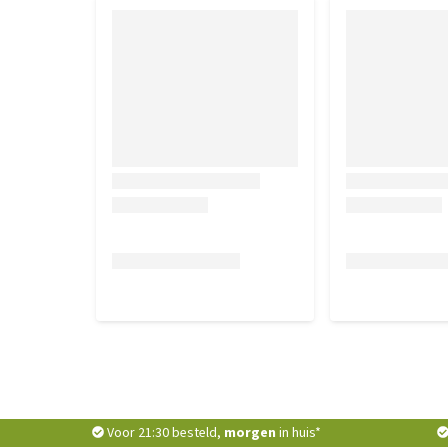
Voor 21:30 besteld,
morgen
in huis*