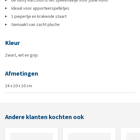
De fluffy Raccoon is het speelmaatje voor jouw hond
Ideaal voor apporteerspelletjes
1 piepertje en krakende staart
Gemaakt van zacht pluche
Kleur
Zwart, wit en grijs
Afmetingen
24 x 10 x 10 cm
Andere klanten kochten ook