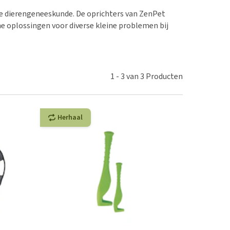
erproblemen
nd te zwaar wordt?
n de dierengeneeskunde. De oprichters van ZenPet
derdom en dementie
lp! Mijn hond plast in
he oplossingen voor diverse kleine problemen bij
is. Wat nu?
ergewicht en conditie
kijk alles
ieren, pezen en botten
uchtbaarheid
1
-
3
van
3
Producten
kijk alles
Herhaal