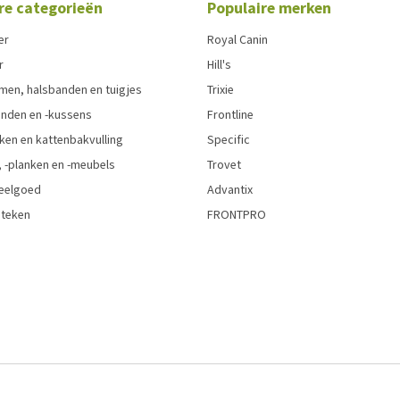
re categorieën
Populaire merken
er
Royal Canin
r
Hill's
men, halsbanden en tuigjes
Trixie
den en -kussens
Frontline
ken en kattenbakvulling
Specific
 -planken en -meubels
Trovet
eelgoed
Advantix
 teken
FRONTPRO