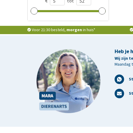
€
tot
Voor 21:30 besteld,
morgen
in huis*
Heb je 
Wij zijn 
Maandag t/
S
St