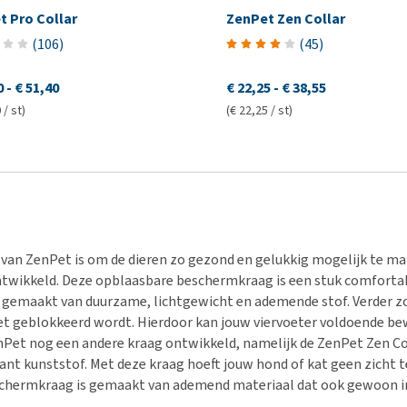
t Pro Collar
ZenPet Zen Collar
(
106
)
(
45
)
0
-
€ 51,40
€ 22,25
-
€ 38,55
 / st)
(€ 22,25 / st)
 van ZenPet is om de dieren zo gezond en gelukkig mogelijk te m
twikkeld. Deze opblaasbare beschermkraag is een stuk comfortabel
 gemaakt van duurzame, lichtgewicht en ademende stof. Verder zo
iet geblokkeerd wordt. Hierdoor kan jouw viervoeter voldoende be
nPet nog een andere kraag ontwikkeld, namelijk de ZenPet Zen Co
ant kunststof. Met deze kraag hoeft jouw hond of kat geen zicht t
chermkraag is gemaakt van ademend materiaal dat ook gewoon 