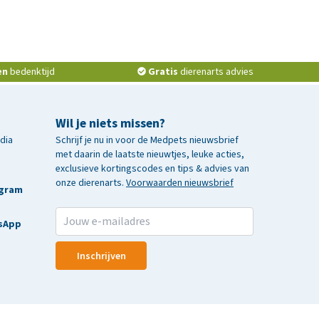
en
bedenktijd
Gratis
dierenarts advies
Wil je niets missen?
edia
Schrijf je nu in voor de Medpets nieuwsbrief
met daarin de laatste nieuwtjes, leuke acties,
exclusieve kortingscodes en tips & advies van
onze dierenarts.
Voorwaarden nieuwsbrief
agram
sApp
Inschrijven