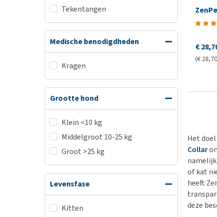
Tekentangen
ZenPe
Medische benodigdheden
€ 28,7
(€ 28,70
Kragen
Grootte hond
Klein <10 kg
Middelgroot 10-25 kg
Het doel
Collar
on
Groot >25 kg
namelijk
of kat n
heeft Ze
Levensfase
transpar
deze bes
Kitten