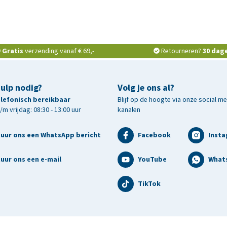
Gratis
verzending vanaf € 69,-
Retourneren?
30 dag
hulp nodig?
Volg je ons al?
telefonisch bereikbaar
Blijf op de hoogte via onze social m
m vrijdag: 08:30 - 13:00 uur
kanalen
tuur ons een WhatsApp bericht
Facebook
Inst
uur ons een e-mail
YouTube
What
TikTok