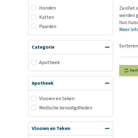
BARF
Hypoallergeen vo
Honden
ZenPet i
Puppy apotheek
Biologisch honde
werden g
Katten
Vuurwerkangst
hun huisd
Vegan hondenvoe
Paarden
Meer inf
Bekijk alles
Snacks
Bekijk alles
Sorteren
Categorie
Apotheek
Her
Apotheek
Vlooien en teken
Medische benodigdheden
Vlooien en Teken