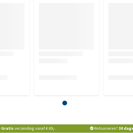
Gratis
verzending vanaf € 69,-
Retourneren?
30 dag