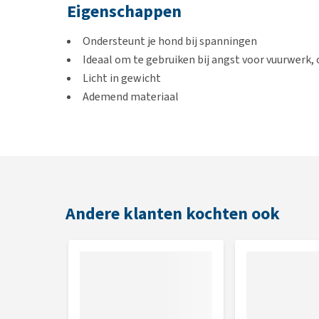
Eigenschappen
Ondersteunt je hond bij spanningen
Ideaal om te gebruiken bij angst voor vuurwerk,
Licht in gewicht
Ademend materiaal
Op maat te maken
In de zomer te gebruiken als koelvest
Kan gewassen worden in de wasmachine
Gebruik
Andere klanten kochten ook
Je trekt het shirt over de kop en voorpoten en lang
het vast met klittenband. De nekriem wikkel je om 
Inhoud
1 shirt