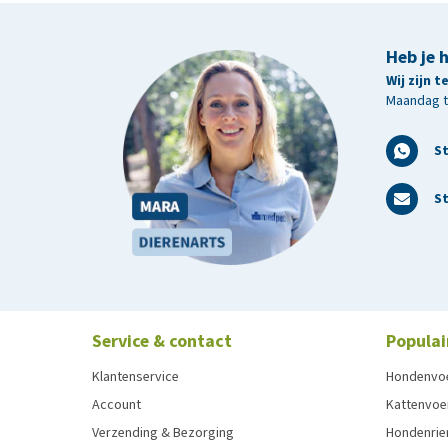
Heb je 
Wij zijn 
Maandag t/
S
St
Service & contact
Populai
Klantenservice
Hondenvo
Account
Kattenvoe
Verzending & Bezorging
Hondenrie