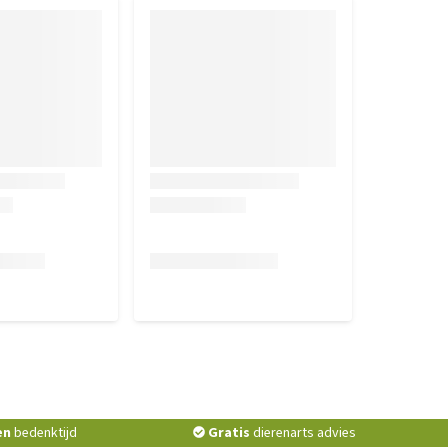
en
bedenktijd
Gratis
dierenarts advies