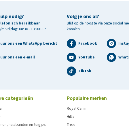
hulp nodig?
Volg je ons al?
telefonisch bereikbaar
Blijf op de hoogte via onze social m
m vrijdag: 08:30 - 13:00 uur
kanalen
tuur ons een WhatsApp bericht
Facebook
Inst
uur ons een e-mail
YouTube
What
TikTok
re categorieën
Populaire merken
er
Royal Canin
r
Hill's
men, halsbanden en tuigjes
Trixie