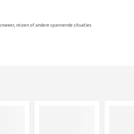
 onweer, reizen of andere spannende situaties
s de rug. Je wikkelt de borstriem om het lichaam en maakt
en maak je ook vast met klittenband.