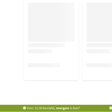
Voor 21:30 besteld,
morgen
in huis*