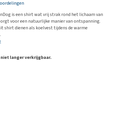
erproblemen
nd te zwaar wordt?
eoordelingen
derdom en dementie
lp! Mijn hond plast in
nDog is een shirt wat vrij strak rond het lichaam van
is. Wat nu?
ergewicht en conditie
 zorgt voor een natuurlijke manier van ontspanning.
kijk alles
it shirt dienen als koelvest tijdens de warme
ieren, pezen en botten
.
uchtbaarheid
e
kijk alles
 niet langer verkrijgbaar.